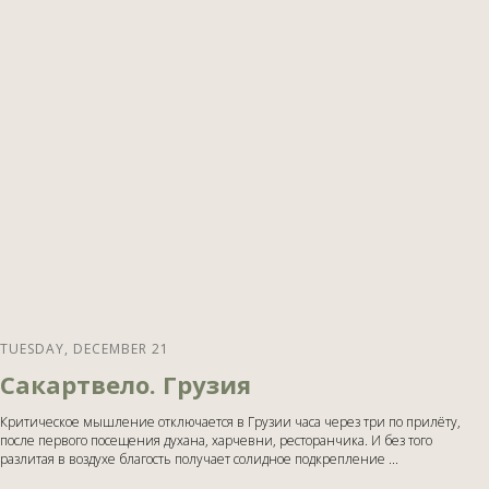
TUESDAY, DECEMBER 21
Сакартвело. Грузия
Критическое мышление отключается в Грузии часа через три по прилёту,
после первого посещения духана, харчевни, ресторанчика. И без того
разлитая в воздухе благость получает солидное подкрепление ...