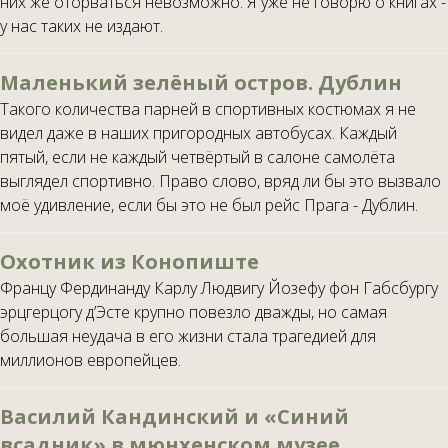
них же оторваться невозможно. Я уже не говорю о книгах -
у нас таких не издают.
Маленький зелёный остров. Дублин
Такого количества парней в спортивных костюмах я не
видел даже в наших пригородных автобусах. Каждый
пятый, если не каждый четвёртый в салоне самолёта
выглядел спортивно. Право слово, вряд ли бы это вызвало
моё удивление, если бы это не был рейс Прага - Дублин.
Охотник из Конопиште
Францу Фердинанду Карлу Людвигу Йозефу фон Габсбургу
эрцгерцогу д’Эсте крупно повезло дважды, но самая
большая неудача в его жизни стала трагедией для
миллионов европейцев.
Василий Кандинский и «Синий
всадник» в мюнхенском музее