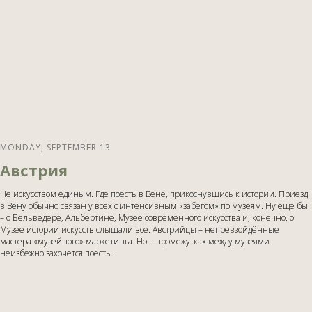
MONDAY, SEPTEMBER 13
Австрия
Не искусством единым. Где поесть в Вене, прикоснувшись к истории. Приезд
в Вену обычно связан у всех с интенсивным «забегом» по музеям. Ну ещё бы
– о Бельведере, Альбертине, Музее современного искусства и, конечно, о
Музее истории искусств слышали все. Австрийцы – непревзойдённые
мастера «музейного» маркетинга. Но в промежутках между музеями
неизбежно захочется поесть...