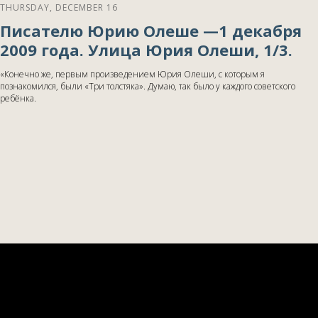
THURSDAY, DECEMBER 16
Писателю Юрию Олеше —1 декабря
2009 года. Улица Юрия Олеши, 1/3.
«Конечно же, первым произведением Юрия Олеши, с которым я
познакомился, были «Три толстяка». Думаю, так было у каждого советского
ребёнка.