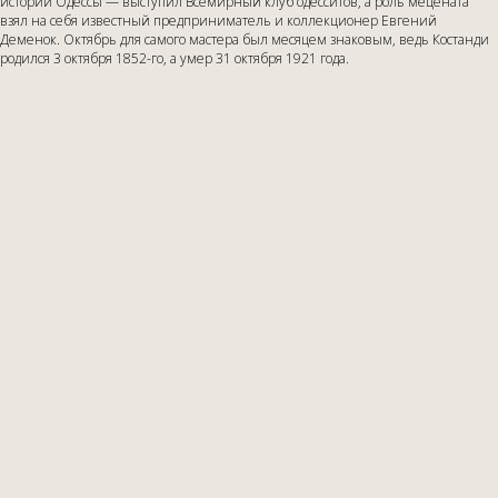
истории Одессы — выступил Всемирный клуб одесситов, а роль мецената
взял на себя известный предприниматель и коллекционер Евгений
Деменок. Октябрь для самого мастера был месяцем знаковым, ведь Костанди
родился 3 октября 1852-го, а умер 31 октября 1921 года.