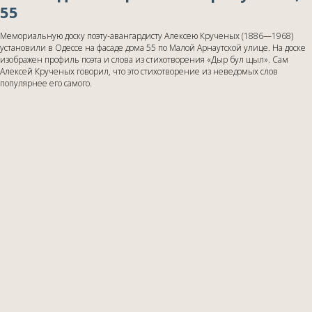
55
Мемориальную доску поэту-авангардисту Алексею Крученых (1886—1968)
установили в Одессе на фасаде дома 55 по Малой Арнаутской улице. На доске
изображен профиль поэта и слова из стихотворения «Дыр бул щыл». Сам
Алексей Крученых говорил, что это стихотворение из неведомых слов
популярнее его самого.