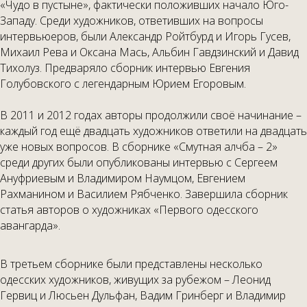
«Чудо в пустыне», фактически положивших начало Юго-
Западу. Среди художников, ответивших на вопросы
интервьюеров, были Александр Ройтбурд и Игорь Гусев,
Михаил Рева и Оксана Мась, Альбин Гавдзинский и Давид
Тихолуз. Предваряло сборник интервью Евгения
Голубовского с легендарным Юрием Егоровым.
В 2011 и 2012 годах авторы продолжили своё начинание –
каждый год ещё двадцать художников ответили на двадцать
уже новых вопросов. В сборнике «Смутная алчба – 2»
среди других были опубликованы интервью с Сергеем
Ануфриевым и Владимиром Наумцом, Евгением
Рахманином и Василием Рябченко. Завершила сборник
статья авторов о художниках «Первого одесского
авангарда».
В третьем сборнике были представлены несколько
одесских художников, живущих за рубежом – Леонид
Гервиц и Люсьен Дульфан, Вадим Гринберг и Владимир