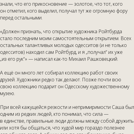
знали, что его прикосновение — золотое, что тот, кого
он отметил, кого выделил, получал тут же огромную фору
перед остальными.
«Должен признать, что открытие художника Ройтбурда
стало последним моим само­стоятельным открытием. Всех
остальных талантливых молодых одесситов (и не только
одесситов) находил сам Ройт­бурд, и я „получал“ их уже
„из его рук“» — написал как-то Михаил Рашковецкий.
А ещё он много лет собирал коллекцию работ своих
друзей. Художники редко так делают. Позже почти всю
свою коллекцию подарит он Одесскому художественному
музею.
При всей кажущейся резкости и непримиримости Саша был
одним из редких людей, кто понимал, что сила —
в единстве, правильные люди должны между собой дружить
или хотя бы общаться, что худой мир гораздо полезнее