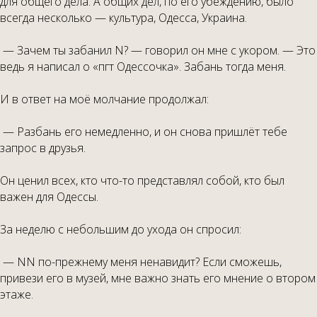
для общего дела. А общих дел, по его убеждению, было
всегда несколько — культура, Одесса, Украина.
— Зачем ты забанил N? — говорил он мне с укором. — Это
ведь я написал о «пгт Одессочка». Забань тогда меня.
И в ответ на моё молчание продолжал:
— Разбань его немедленно, и он снова пришлёт тебе
запрос в друзья.
Он ценил всех, кто что-то представлял собой, кто был
важен для Одессы.
За неделю с небольшим до ухода он спросил:
— NN по-прежнему меня ненавидит? Если сможешь,
привези его в музей, мне важно знать его мнение о втором
этаже.