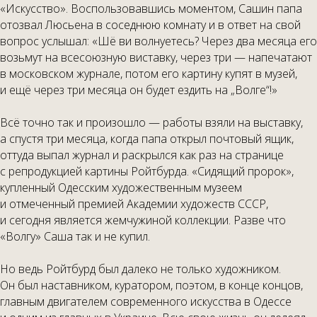
«Искусство». Воспользовавшись моментом, Сашин папа
отозвал Люсьена в соседнюю комнату и в ответ на свой
вопрос услышал: «Шё ви волнуетесь? Через два месяца его
возьмут на всесоюзную виставку, через три — напечатают
в московском журнале, потом его картину купят в музей,
и ещё через три месяца он будет ездить на „Волге“!»
Всё точно так и произошло — работы взяли на выставку,
а спустя три месяца, когда папа открыл почтовый ящик,
оттуда выпал журнал и раскрылся как раз на странице
с репродукцией картины Ройтбурда. «Сидящий пророк»,
купленный Одесским художественным музеем
и отмеченный премией Академии художеств СССР,
и сегодня является жемчужиной коллекции. Разве что
«Волгу» Саша так и не купил.
Но ведь Ройтбурд был далеко не только художником.
Он был наставником, куратором, поэтом, в конце концов,
главным двигателем современного искусства в Одессе