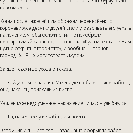
чуть ли не все его знакомые — отказать Ройтбурду было
невозможно.
Когда после тяжелейшим образом перенесённого
коронавируса десятки друзей стали уговаривать его уехать
на лечение, чтобы осложнения не приобрели
неотвратимый характер, он отвечал: «Куда мне ехать? Нам
нужно открыть второй этаж, и вообще — планов
громадьё… Я не могу потерять музей».
За две недели до ухода он сказал:
— Зайди ко мне на днях. У меня для тебя есть две работы,
они, наконец, приехали из Киева.
Увидев моё недоумённое выражение лица, он улыбнулся:
— Ты, наверное, уже забыл, а я помню.
Вспомнил и я — лет пять назад Саша оформлял работы