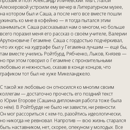
прозаик и поэт Александр Иличевский. Мы с Лалой
Алескеровой устроили ему вечер в Литературном музее,
на котором был и Саша, а после него все вместе пошли
ужинать ко мне в кофейню — я тогда пытался этим
заниматься. Саша рассказывал нам о многом, но больше
всего поразил меня его рассказ о своём учителе, Валерии
Арутюновиче Гегамяне. Саша с гордостью подчёркивал,
что их курс на худграфе был у Гегамяна лучшим — ещё бы,
там вместе учились Ройтбурд, Рябченко, Лыков, Князев —
но при этом говорил о Гегамяне с пронзительными
любовью и нежностью, сказав в конце концов, что
графиком тот был не хуже Микеланджело.
С такой же любовью он относился ко многим своим
коллегам — достаточно прочесть его поздний текст
о Юрии Егорове (Сашина дипломная работа тоже была
о нём). В Ройтбурде не было ни зависти, ни ревности.
Он мог рассориться с кем-то, разойтись идеологически,
но никогда не ревновал. Напротив — всю жизнь старался
быть наставником, нет, скорее, опекуном у молодых. Все