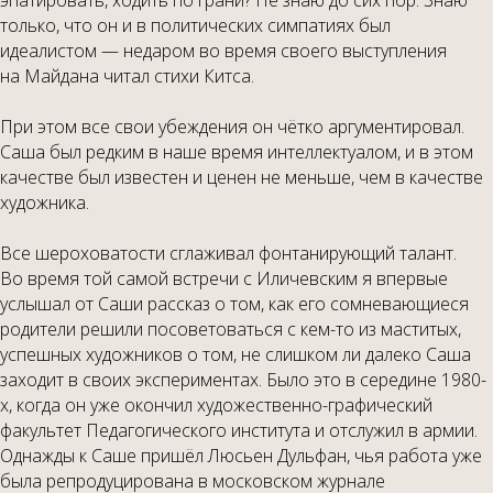
эпатировать, ходить по грани? Не знаю до сих пор. Знаю
только, что он и в политических симпатиях был
идеалистом — недаром во время своего выступления
на Майдана читал стихи Китса.
При этом все свои убеждения он чётко аргументировал.
Саша был редким в наше время интеллектуалом, и в этом
качестве был известен и ценен не меньше, чем в качестве
художника.
Все шероховатости сглаживал фонтанирующий талант.
Во время той самой встречи с Иличевским я впервые
услышал от Саши рассказ о том, как его сомневающиеся
родители решили посоветоваться с кем-то из маститых,
успешных художников о том, не слишком ли далеко Саша
заходит в своих экспериментах. Было это в середине 1980-
х, когда он уже окончил художественно-графический
факультет Педагогического института и отслужил в армии.
Однажды к Саше пришёл Люсьен Дульфан, чья работа уже
была репродуцирована в московском журнале