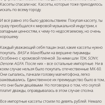
Кассеты спасали нас. Кассеты, которые тоже приходилось
искать по всему городу.
И всё равно это было удовольствием. Покупая кассету, ты
сразу приобщался к мировой музыкальной индустрии, к
западным ценностям, к чему-то недосягаемому, но очень
хорошему.
Каждый уважающий себя пацан знал, какие кассеты нужно
покупать.
BASF
и
Maxell
были на вершине пирамиды.
Особенно с хромовой плёнкой. За ними шли
TDK
,
SONY
,
Denon
и
AGFA
. После них – все остальные импортные. Ни в
коем случае нельзя было покупать отечественные МК-60.
Они сыпались, пачкали головку магнитофона, легко
зажёвывались. Единственное их преимущество было в том,
что они были дешёвыми. Но поговорка о том, что скупой
платит дважды, оправдывалась в этом случае сполна.
Все импортные кассеты стоили по девять рублей. Немало