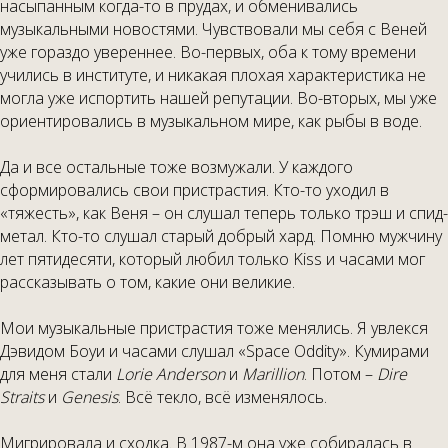
насыпанным когда-то в прудах, и обменивались
музыкальными новостями. Чувствовали мы себя с Веней
уже гораздо увереннее. Во-первых, оба к тому времени
учились в институте, и никакая плохая характеристика не
могла уже испортить нашей репутации. Во-вторых, мы уже
ориентировались в музыкальном мире, как рыбы в воде.
Да и все остальные тоже возмужали. У каждого
сформировались свои пристрастия. Кто-то уходил в
«тяжесть», как Веня – он слушал теперь только трэш и спид-
метал. Кто-то слушал старый добрый хард. Помню мужчину
лет пятидесяти, который любил только Kiss и часами мог
рассказывать о том, какие они великие.
Мои музыкальные пристрастия тоже менялись. Я увлекся
Дэвидом Боуи и часами слушал «Space Oddity». Кумирами
для меня стали
Lorie Anderson
и
Marillion
. Потом –
Dire
Straits
и
Genesis
. Всё текло, всё изменялось.
Мигрировала и сходка. В 1987-м она уже собиралась в