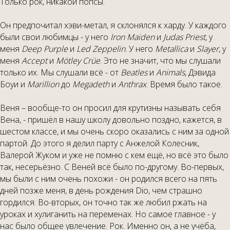
Только рок, никакой попсы.
Он предпочитал хэви-метал, я склонялся к харду. У каждого
были свои любимцы - у него
Iron Maiden
и
Judas Priest
, у
меня
Deep
Purple
и
Led Zeppelin
. У него
Metallica
и
Slayer
, у
меня
Accept
и
Mötley Crüe
. Это не значит, что мы слушали
только их. Мы слушали всё - от
Beatles
и
Animals
, Дэвида
Боуи и
Marillion
до
Megadeth
и
Anthrax
. Время было такое.
Веня – вообще-то он просил для крутизны называть себя
Вена, - пришёл в нашу школу довольно поздно, кажется, в
шестом классе, и мы очень скоро оказались с ним за одной
партой. До этого я делил парту с Анжелой Колесник,
Валерой Жуком и уже не помню с кем ещё, но всё это было
так, несерьёзно. С Веней всё было по-другому. Во-первых,
мы были с ним очень похожи - он родился всего на пять
дней позже меня, в день рождения Dio, чем страшно
гордился. Во-вторых, он точно так же любил ржать на
уроках и хулиганить на переменах. Но самое главное - у
нас было общее увлечение. Рок. Именно он, а не учёба,