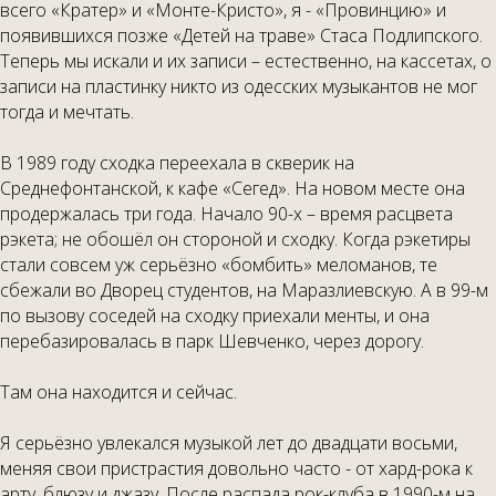
всего «Кратер» и «Монте-Кристо», я - «Провинцию» и
появившихся позже «Детей на траве» Стаса Подлипского.
Теперь мы искали и их записи – естественно, на кассетах, о
записи на пластинку никто из одесских музыкантов не мог
тогда и мечтать.
В 1989 году сходка переехала в скверик на
Среднефонтанской, к кафе «Сегед». На новом месте она
продержалась три года. Начало 90-х – время расцвета
рэкета; не обошёл он стороной и сходку. Когда рэкетиры
стали совсем уж серьёзно «бомбить» меломанов, те
сбежали во Дворец студентов, на Маразлиевскую. А в 99-м
по вызову соседей на сходку приехали менты, и она
перебазировалась в парк Шевченко, через дорогу.
Там она находится и сейчас.
Я серьёзно увлекался музыкой лет до двадцати восьми,
меняя свои пристрастия довольно часто - от хард-рока к
арту, блюзу и джазу. После распада рок-клуба в 1990-м на