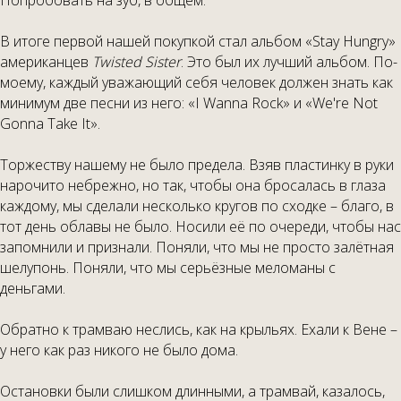
Попробовать на зуб, в общем.
В итоге первой нашей покупкой стал альбом «Stay Hungry»
американцев
Twisted
Sister
. Это был их лучший альбом. По-
моему, каждый уважающий себя человек должен знать как
минимум две песни из него: «I Wanna Rock» и «We're Not
Gonna Take It».
Торжеству нашему не было предела. Взяв пластинку в руки
нарочито небрежно, но так, чтобы она бросалась в глаза
каждому, мы сделали несколько кругов по сходке – благо, в
тот день облавы не было. Носили её по очереди, чтобы нас
запомнили и признали. Поняли, что мы не просто залётная
шелупонь. Поняли, что мы серьёзные меломаны с
деньгами.
Обратно к трамваю неслись, как на крыльях. Ехали к Вене –
у него как раз никого не было дома.
Остановки были слишком длинными, а трамвай, казалось,