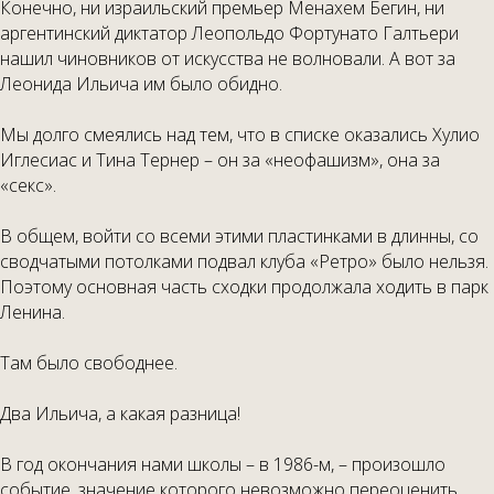
Конечно, ни израильский премьер Менахем Бегин, ни
аргентинский диктатор Леопольдо Фортунато Галтьери
нашил чиновников от искусства не волновали. А вот за
Леонида Ильича им было обидно.
Мы долго смеялись над тем, что в списке оказались Хулио
Иглесиас и Тина Тернер – он за «неофашизм», она за
«секс».
В общем, войти со всеми этими пластинками в длинны, со
сводчатыми потолками подвал клуба «Ретро» было нельзя.
Поэтому основная часть сходки продолжала ходить в парк
Ленина.
Там было свободнее.
Два Ильича, а какая разница!
В год окончания нами школы – в 1986-м, – произошло
событие, значение которого невозможно переоценить.