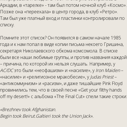
Аркадии, в «тарелке» - там был потом ночной клуб «Космо».
Позже она «переехала» в центр города, в клуб «Ретро».
Там был уже платный вход и пластинки контролировали по
списку.
Помните этот список? Он появился в самом начале 1985
года и к нам попал в виде копии письма некоего Гришина,
секретаря Николаевского обкома комсомола. В списке
были все наши любимые группы, и против названия каждой
– причина, по которой их нельзя слушать. Например, у
AC
/
DC
это были «неофашизм» и «насилие», у
Iron
Maiden
–
«насилие» и «религиозное мракобесие», у
Judas
Priest
–
«антикоммунизм» и «расизм», и даже тишайшие Pink Floyd
провинились тем, что в своей песне «Get your filthy hands
off my desert!» с альбома «The Final Cut» спели такие строки:
«Brezhnev took Afghanistan.
Begin took Beirut.
Galtieri took the Union Jack».