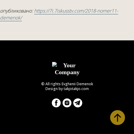
опубликовано:
https://7i.7iskusstv.com/2018-nomer11-
demenok/
© All rights Evghenii Demenok
Design by takjotakjo.com