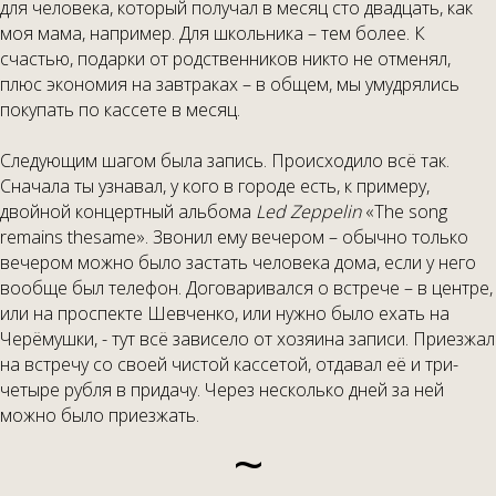
для человека, который получал в месяц сто двадцать, как
моя мама, например. Для школьника – тем более. К
счастью, подарки от родственников никто не отменял,
плюс экономия на завтраках – в общем, мы умудрялись
покупать по кассете в месяц.
Следующим шагом была запись. Происходило всё так.
Сначала ты узнавал, у кого в городе есть, к примеру,
двойной концертный альбома
Led
Zeppelin
«The song
remains thesame». Звонил ему вечером – обычно только
вечером можно было застать человека дома, если у него
вообще был телефон. Договаривался о встрече – в центре,
или на проспекте Шевченко, или нужно было ехать на
Черёмушки, - тут всё зависело от хозяина записи. Приезжал
на встречу со своей чистой кассетой, отдавал её и три-
четыре рубля в придачу. Через несколько дней за ней
можно было приезжать.
~