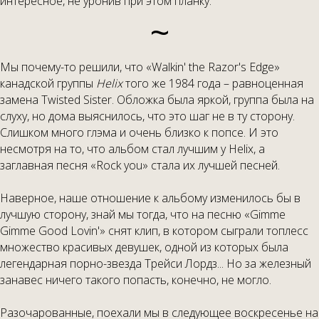
интересное, не уронив при этом планку.
~
Мы почему-то решили, что «Walkin' the Razor's Edge»
канадской группы
Helix
того же 1984 года – равноценная
замена Twisted Sister. Обложка была яркой, группа была на
слуху, но дома выяснилось, что это шаг не в ту сторону.
Слишком много глэма и очень близко к попсе. И это
несмотря на то, что альбом стал лучшим у Helix, а
заглавная песня «Rock you» стала их лучшей песней.
Наверное, наше отношение к альбому изменилось бы в
лучшую сторону, знай мы тогда, что на песню «Gimme
Gimme Good Lovin'» снят клип, в котором сыграли топлесс
множество красивых девушек, одной из которых была
легендарная порно-звезда Трейси Лордз... Но за железный
занавес ничего такого попасть, конечно, не могло.
Разочарованные, поехали мы в следующее воскресенье на