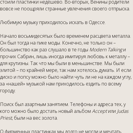
стоили пластинки недёшево. Во-вторых, Венины родители
вовсе не поощряли странные увлечения своего отпрыска.
Любимую музыку приходилось искать в Одессе.
Начало восьмидесятых было временем расцвета металла.
Он был тогда на пике моды. Конечно, не только он –
большинство как раз слушало в те годы
Modern Talking
и
прочих Сабрин, лишь иногда имитируя любовь к металлу –
для крутизны. Так что мы были в меньшинстве. Мы были
элитой – по крайней мере, так нам хотелось думать. И если
диско и попсу можно было найти чуть ли не на каждом углу,
за «нашей» музыкой нам приходилось ездить по всему
городу.
Поиск был азартным занятием. Телефоны и адреса тех, у
кого можно было достать новый альбом
Accept
или
Judas
Priest
, были на вес золота.
О фирменных пластинках мы долго не могли и мечтать.