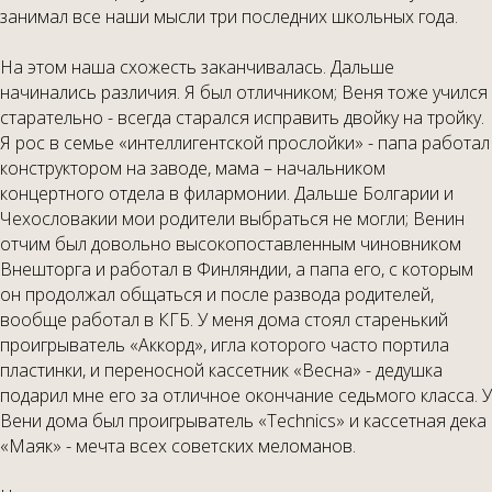
занимал все наши мысли три последних школьных года.
На этом наша схожесть заканчивалась. Дальше
начинались различия. Я был отличником; Веня тоже учился
старательно - всегда старался исправить двойку на тройку.
Я рос в семье «интеллигентской прослойки» - папа работал
конструктором на заводе, мама – начальником
концертного отдела в филармонии. Дальше Болгарии и
Чехословакии мои родители выбраться не могли; Венин
отчим был довольно высокопоставленным чиновником
Внешторга и работал в Финляндии, а папа его, с которым
он продолжал общаться и после развода родителей,
вообще работал в КГБ. У меня дома стоял старенький
проигрыватель «Аккорд», игла которого часто портила
пластинки, и переносной кассетник «Весна» - дедушка
подарил мне его за отличное окончание седьмого класса. У
Вени дома был проигрыватель «Technics» и кассетная дека
«Маяк» - мечта всех советских меломанов.