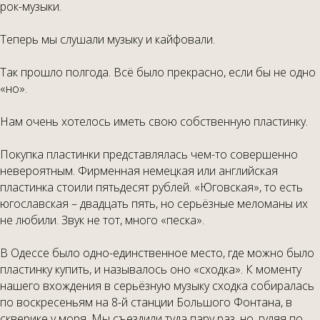
рок-музыки.
Теперь мы слушали музыку и кайфовали.
Так прошло полгода. Всё было прекрасно, если бы не одно
«но».
Нам очень хотелось иметь свою собственную пластинку.
Покупка пластинки представлялась чем-то совершенно
невероятным. Фирменная немецкая или английская
пластинка стоили пятьдесят рублей. «Юговская», то есть
югославская – двадцать пять, но серьёзные меломаны их
не любили. Звук не тот, много «песка».
В Одессе было одно-единственное место, где можно было
пластинку купить, и называлось оно «сходка». К моменту
нашего вхождения в серьёзную музыку сходка собиралась
по воскресеньям на 8-й станции Большого Фонтана, в
скверике у моря. Мы съездили туда пару раз, но, гуляя по