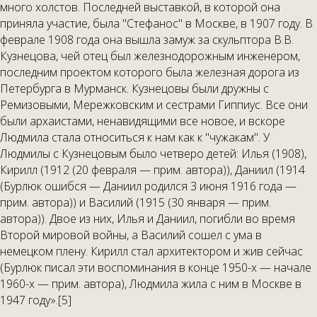
много холстов. Последней выставкой, в которой она
приняла участие, была "Стефанос" в Москве, в 1907 году. В
феврале 1908 года она вышла замуж за скульптора В.В.
Кузнецова, чей отец был железнодорожным инженером,
последним проектом которого была железная дорога из
Петербурга в Мурманск. Кузнецовы были дружны с
Ремизовыми, Мережковским и сестрами Гиппиус. Все они
были архаистами, ненавидящими все новое, и вскоре
Людмила стала относиться к нам как к "чужакам". У
Людмилы с Кузнецовым было четверо детей: Илья (1908),
Кирилл (1912 (20 февраля — прим. автора)), Даниил (1914
(Бурлюк ошибся — Даниил родился 3 июня 1916 года —
прим. автора)) и Василий (1915 (30 января — прим.
автора)). Двое из них, Илья и Даниил, погибли во время
Второй мировой войны, а Василий сошел с ума в
немецком плену. Кирилл стал архитектором и жив сейчас
(Бурлюк писал эти воспоминания в конце 1950-х — начале
1960-х — прим. автора), Людмила жила с ним в Москве в
1947 году».[5]