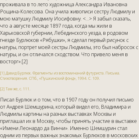
проживала в то лето художница Александра Ивановна
Рощина-Колесова. Она учила живописи сестру Людмилу и
мою матушку Людмилу Иосифовну. <…> Я забыл сказать,
что а августе месяце 1897 года, когда мы жили в
Харьковской губернии, Лебединского уезда, в родовом
гнезде Бурлюков «Рябушки», я сделал первый рисунок с
натуры, портрет моей сестры Людмилы, это был набросок с
натуры, и он отличался сходством. Что привело меня в
восторг».[2]
[1] Давид Бурлюк. Фрагменты из воспоминаний футуриста. Письма.
Стихотворения. С­Пб., «Пушкинский фонд», 1994. С. 109.
[2] Там же, с. 111.
Писал Бурлюк и о том, что в 1907 году он получил письмо
от Андрея Шемшурина, который видел его, Владимира и
Людмилы картины на разных выставках Москвы и
приглашал их в Москву, чтобы принять участие в выставке
«Имени Леонардо да Винчи». Именно Шемшурин стал
одним из первых важных знакомых Бурлюков в московских