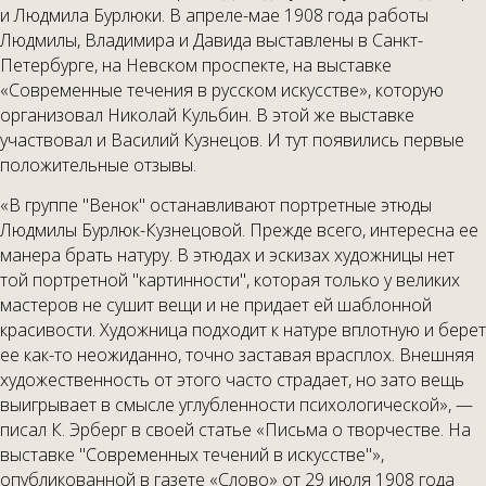
и Людмила Бурлюки. В апреле-мае 1908 года работы
Людмилы, Владимира и Давида выставлены в Санкт-
Петербурге, на Невском проспекте, на выставке
«Современные течения в русском искусстве», которую
организовал Николай Кульбин. В этой же выставке
участвовал и Василий Кузнецов. И тут появились первые
положительные отзывы.
«В группе "Венок" останавливают портретные этюды
Людмилы Бурлюк-Кузнецовой. Прежде всего, интересна ее
манера брать натуру. В этюдах и эскизах художницы нет
той портретной "картинности", которая только у великих
мастеров не сушит вещи и не придает ей шаблонной
красивости. Художница подходит к натуре вплотную и берет
ее как-то неожиданно, точно заставая врасплох. Внешняя
художественность от этого часто страдает, но зато вещь
выигрывает в смысле углубленности психологической», —
писал К. Эрберг в своей статье «Письма о творчестве. На
выставке "Современных течений в искусстве"»,
опубликованной в газете «Слово» от 29 июля 1908 года