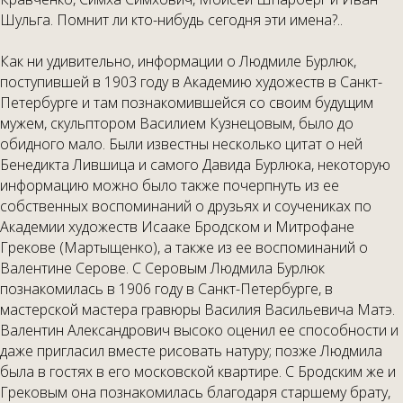
Шульга. Помнит ли кто-нибудь сегодня эти имена?..
Как ни удивительно, информации о Людмиле Бурлюк,
поступившей в 1903 году в Академию художеств в Санкт-
Петербурге и там познакомившейся со своим будущим
мужем, скульптором Василием Кузнецовым, было до
обидного мало. Были известны несколько цитат о ней
Бенедикта Лившица и самого Давида Бурлюка, некоторую
информацию можно было также почерпнуть из ее
собственных воспоминаний о друзьях и соучениках по
Академии художеств Исааке Бродском и Митрофане
Грекове (Мартыщенко), а также из ее воспоминаний о
Валентине Серове. С Серовым Людмила Бурлюк
познакомилась в 1906 году в Санкт-Петербурге, в
мастерской мастера гравюры Василия Васильевича Матэ.
Валентин Александрович высоко оценил ее способности и
даже пригласил вместе рисовать натуру; позже Людмила
была в гостях в его московской квартире. С Бродским же и
Грековым она познакомилась благодаря старшему брату,