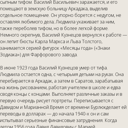
сыпным тифом. Василий Васильевич заражается, и его
помещают в земскую больницу Аркадака, выделив
отдельное помещение. Он упорно борется с недугом, не
оставляя любимого дела; Людмила ухаживает за ним,
также переболев тифом, но в более легкой форме.
Немного окрепнув, Василий Кузнецов вернулся к работе —
он лепит бюсты Карла Маркса и Льва Толстого,
занимается серией фигурок «Месяцы года» («Знаки
Зодиака») для Фарфорового завода.
В июне 1923 года Василий Кузнецов умер от тифа.
Людмила остается одна, с четырьмя детьми на руках. Она
перебирается в Аркадак, а затем в Саратов, зарабатывая
на жизнь рисованием, работая учителем в школе и едва
сводя концы с концами. Выполняет различные заказы и в
первую очередь рисует портреты. Переписывается с
Давидом и Марианной.Время от времени Бурлюкделает ей
переводы в долларах — до начала 1940-х он и сам
испытывал серьезные финансовые затруднения. Когда
летом 1956 года Давид Давидович с Марией