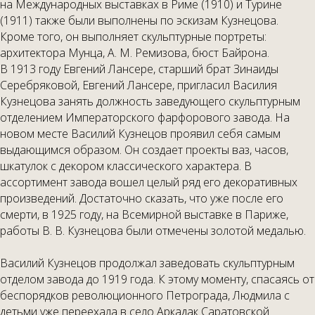
на Международных выставках в Риме (1910) и Турине
(1911) также были выполнены по эскизам Кузнецова.
Кроме того, он выполняет скульптурные портреты:
архитектора Мунца, А. М. Ремизова, бюст Байрона.
В 1913 году Евгений Лансере, старший брат Зинаиды
Серебряковой, Евгений Лансере, пригласил Василия
Кузнецова занять должность заведующего скульптурным
отделением Императорского фарфорового завода. На
новом месте Василий Кузнецов проявил себя самым
выдающимся образом. Он создает проекты ваз, часов,
шкатулок с декором классического характера. В
ассортимент завода вошел целый ряд его декоративных
произведений. Достаточно сказать, что уже после его
смерти, в 1925 году, на Всемирной выставке в Париже,
работы В. В. Кузнецова были отмечены золотой медалью.
Василий Кузнецов продолжал заведовать скульптурным
отделом завода до 1919 года. К этому моменту, спасаясь от
беспорядков революционного Петрограда, Людмила с
детьми уже переехала в село Аркадак Саратовской