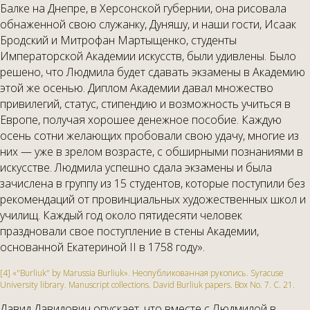
Балке на Днепре, в Херсонской губернии, она рисовала
обнаженной свою служанку, Дуняшу, и наши гости, Исаак
Бродский и Митрофан Мартыщенко, студенты
Императорской Академии искусств, были удивлены. Было
решено, что Людмила будет сдавать экзамены в Академию
этой же осенью. Диплом Академии давал множество
привилегий, статус, стипендию и возможность учиться в
Европе, получая хорошее денежное пособие. Каждую
осень сотни желающих пробовали свою удачу, многие из
них — уже в зрелом возрасте, с обширными познаниями в
искусстве. Людмила успешно сдала экзамены и была
зачислена в группу из 15 студентов, которые поступили без
рекомендаций от провинциальных художественных школ и
училищ. Каждый год около пятидесяти человек
праздновали свое поступление в стены Академии,
основанной Екатериной II в 1758 году».
[4] «"Burliuk" by Marussia Burliuk». Неопубликованная рукопись. Syracuse
University library. Manuscript collections. David Burliuk papers. Box No. 7. С. 21.
Давид Давидович опускает, что вместе с Людмилой в