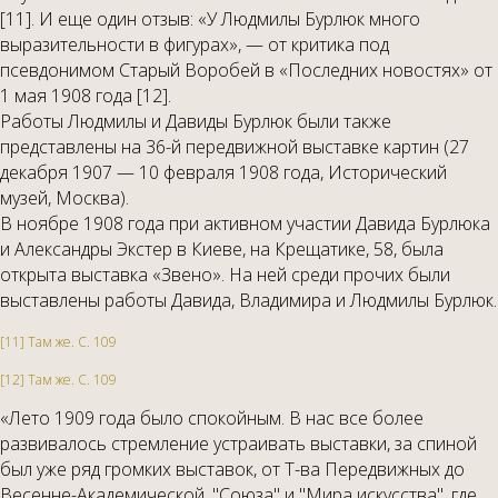
[11]. И еще один отзыв: «У Людмилы Бурлюк много
выразительности в фигурах», — от критика под
псевдонимом Старый Воробей в «Последних новостях» от
1 мая 1908 года [12].
Работы Людмилы и Давиды Бурлюк были также
представлены на 36-й передвижной выставке картин (27
декабря 1907 — 10 февраля 1908 года, Исторический
музей, Москва).
В ноябре 1908 года при активном участии Давида Бурлюка
и Александры Экстер в Киеве, на Крещатике, 58, была
открыта выставка «Звено». На ней среди прочих были
выставлены работы Давида, Владимира и Людмилы Бурлюк.
[11] Там же. С. 109
[12] Там же. С. 109
«Лето 1909 года было спокойным. В нас все более
развивалось стремление устраивать выставки, за спиной
был уже ряд громких выставок, от Т-ва Передвижных до
Весенне-Академической, "Союза" и "Мира искусства", где