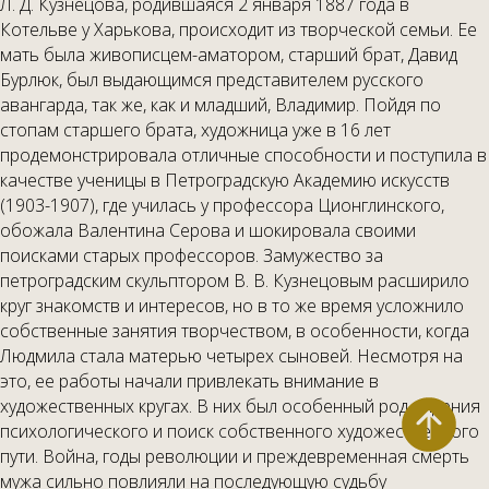
Л. Д. Кузнецова, родившаяся 2 января 1887 года в
Котельве у Харькова, происходит из творческой семьи. Ее
мать была живописцем-аматором, старший брат, Давид
Бурлюк, был выдающимся представителем русского
авангарда, так же, как и младший, Владимир. Пойдя по
стопам старшего брата, художница уже в 16 лет
продемонстрировала отличные способности и поступила в
качестве ученицы в Петроградскую Академию искусств
(1903-1907), где училась у профессора Ционглинского,
обожала Валентина Серова и шокировала своими
поисками старых профессоров. Замужество за
петроградским скульптором В. В. Кузнецовым расширило
круг знакомств и интересов, но в то же время усложнило
собственные занятия творчеством, в особенности, когда
Людмила стала матерью четырех сыновей. Несмотря на
это, ее работы начали привлекать внимание в
художественных кругах. В них был особенный род видения
психологического и поиск собственного художественного
пути. Война, годы революции и преждевременная смерть
мужа сильно повлияли на последующую судьбу