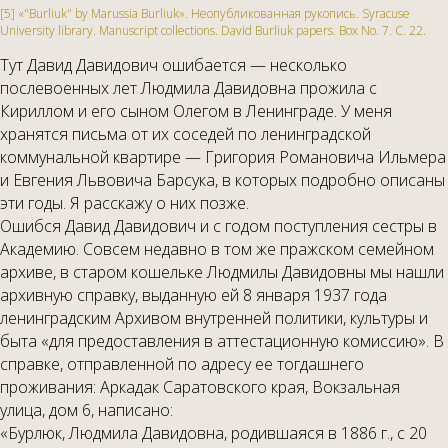
[5] «"Burliuk" by Marussia Burliuk». Неопубликованная рукопись. Syracuse
University library. Manuscript collections. David Burliuk papers. Box No. 7. С. 22.
Тут Давид Давидович ошибается — несколько
послевоенных лет Людмила Давидовна прожила с
Кириллом и его сыном Олегом в Ленинграде. У меня
хранятся письма от их соседей по ленинградской
коммунальной квартире — Григория Романовича Ильмера
и Евгения Львовича Барсука, в которых подробно описаны
эти годы. Я расскажу о них позже.
Ошибся Давид Давидович и с годом поступления сестры в
Академию. Совсем недавно в том же пражском семейном
архиве, в старом кошельке Людмилы Давидовны мы нашли
архивную справку, выданную ей 8 января 1937 года
ленинградским Архивом внутренней политики, культуры и
быта «для предоставления в аттестационную комиссию». В
справке, отправленной по адресу ее тогдашнего
проживания: Аркадак Саратовского края, Вокзальная
улица, дом 6, написано:
«Бурлюк, Людмила Давидовна, родившаяся в 1886 г., с 20