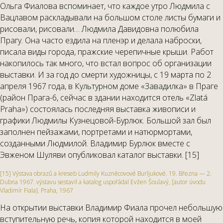
Ольга Фиалова вспоминает, что каждое утро Людмила с
Вацлавом раскладывали на большом столе листы бумаги и
рисовали, рисовали… Людмила Давидовна полюбила
Прагу. Она часто ездила на пленэр и делала наброски,
писала виды города, пражские черепичные крыши. Работ
накопилось так много, что встал вопрос об организации
выставки. И за год до смерти художницы, с 19 марта по 2
апреля 1967 года, в Культурном доме «Завадилка» в Праге
(район Прага-6, сейчас в здании находится отель «Zlatá
Praha») состоялась последняя выставка живописи и
графики Людмилы Кузнецовой-Бурлюк. Большой зал был
заполнен пейзажами, портретами и натюрмортами,
созданными Людмилой. Владимир Бурлюк вместе с
Эвженом Шуляви опубликовал каталог выставки. [15]
[15] Výstava obrazů a kreseb Ludmily Kuzněcovové Burljukové. 19. Března — 2.
Dubna 1967. výstavu sestavil a katalog uspořádal Evžen Šoulavý, [autor úvodu
Vladimír Fiala]. Praha, 1967
На открытии выставки Владимир Фиала прочел небольшую
вступительную речь, копия которой находится в моей