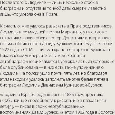
После этого о Людмиле — лишь несколько строк в
биографии и отсутствие точной даты смерти. Известно
лишь, что умерла она в Праге.
К счастью, мне удалось разыскать в Праге родственников
Людмилы и ее младшей сестры Марианны; у них в доме
сохранился архив обеих сестер. Дополнили информацию
письма обеих сестер Давиду Бурлюку, жившему с сентября
1922 года в США — письма хранятся в архиве Бурлюка в
Сиракузском университете. Там же хранятся
автобиографические заметки Бурлюка, часть из которых не
была опубликована — в них есть также упоминания о
Людмиле. На поиски ушло почти пять лет, но благодаря
этим находкам удалось заполнить многие белые пятна в
биографии Людмилы Давидовны Кузнецовой-Бурлюк.
«Людмила Бурлюк, родившаяся в 1885 году, проявила
необычайные способности к рисованию в возрасте 13
лет»[4], — писал в своих неопубликованных
воспоминаниях Давид Бурлюк. «Летом 1902 года в Золотой