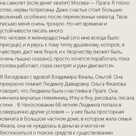
на самолет (если денег хватит) Москва — Прага. Я плохо
сплю, нервы потрепаны. Даже счастье стоит больших
волнений, особенно после перенесенных невзгод. Твое
письмо меня очень тронуло. Но нет времени и
устойчивости писать много.
Но человек я жизнерадостный (это мне всегда было
присуще), и я рвусь к тому теплу душевному, которое, я
чувствую, даст мне Януся, и к творчеству (может быть,
очень пышно сказано), просто хочется поработать пока
голова работает, глаза смотрят и руки двигаются».
Я беседовал с вдовой Владимира Фиалы, Ольгой. Она
прекрасно помнит Людмилу Давидовну. Ольга Фиалова
говорит, что Людмила была счастлива в Праге. Она
нянчила внучатых племянниц, Итку и Яну, рисовала, писала
стихи… В Чехословакии 68-летняя Людмила попала в
совершенно другие условия — у нее была просторная
комната в большом частном доме, в котором жила семья
Фиала, она не нуждалась в деньгах и могла не
беспокоиться о поиске средств к существованию.