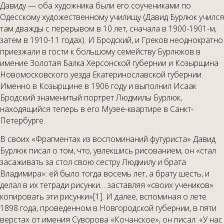
Давиду — оба художника были его соучениками по
Одесскому художественному училищу (Давид Бурлюк учился
там дважды с перерывом в 10 лет, сначала в 1900-1901-м,
затем в 1910-11 годах). И Бродский, и Греков неоднократно
приезжали в гости к большому семейству Бурлюков в
имение Золотая Балка Херсонской губернии и Козырщина
Новомосковского уезда Екатеринославской губернии.
Именно в Козырщине в 1906 году и выполнил Исаак
Бродский знаменитый портрет Людмилы Бурлюк,
находящийся теперь в его Музее-квартире в Санкт-
Петербурге.
В своих «Фрагментах из воспоминаний футуриста» Давид
Бурлюк писал о том, что, увлекшись рисованием, он «стал
засаживать за стол свою сестру Людмилу и брата
Владимира»: ей было тогда восемь лет, а брату шесть, и
делал в их тетради рисунки… заставляя «своих учеников»
копировать эти рисунки»[1]. И далее, вспоминая о лете
1898 года, проведенном в Новгородской губернии, в пяти
верстах от имения Суворова «Кочанское», он писал: «У нас