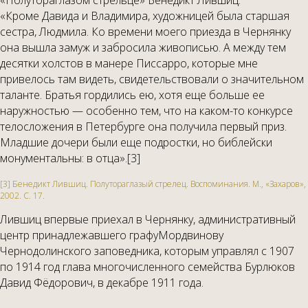
«Полутораглазом стрельце» Бенедикт Лившиц:
«Кроме Давида и Владимира, художницей была старшая
сестра, Людмила. Ко времени моего приезда в Чернянку
она вышла замуж и забросила живописью. А между тем
десятки холстов в манере Писсарро, которые мне
привелось там видеть, свидетельствовали о значительном
таланте. Братья гордились ею, хотя еще больше ее
наружностью — особенно тем, что на каком-то конкурсе
телосложения в Петербурге она получила первый приз.
Младшие дочери были еще подростки, но библейски
монументальны: в отца».[3]
[3] Бенедикт Лившиц. Полутораглазый стрелец. Воспоминания. М., «Захаров»,
2002. С. 17.
Лившиц впервые приехал в Чернянку, административный
центр принадлежавшего графуМордвинову
Чернодолинского заповедника, которым управлял с 1907
по 1914 год глава многочисленного семейства Бурлюков
Давид Фёдорович, в декабре 1911 года.