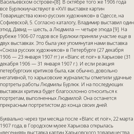
Васильевском острове»[8]. В октябре того же 1906 года
все Бурлюкиучаствуют в «XVII выставке картин
Товарищества южно-русских художников» в Одессе, на
Софиевской, 5. Согласно каталогу, Владимир выставил один
этюд, Давид — шесть, а Людмила — четыре этюда [9]. На
рубеже 1906-07 годов все Бурлюки приняли участие еще в
двух выставках. Это была уже упомянутая нами выставка
«Союза русских художников» в Петербурге (27 декабря
1906 — 23 января 1907 гг.) и «Blanc et noir» в Харькове (31
декабря 1906 — 31 января 1907 г.). И если реакция
петербургских критиков была, как обычно, довольно
негативной, то харьковские журналисты отметили удачные
портреты работы Людмилы Бурлюк. И на последующих
выставках критика будет благосклонно относиться к
портретам, выполненных Людмилой. Она останется
прекрасным портретистом до конца своих дней.
Буквально через три месяца после «Blanc et noir», 22 марта
1907 года, в Городском музее Харькова открылась
«весенняя» выставка картин Харьковского товарищества