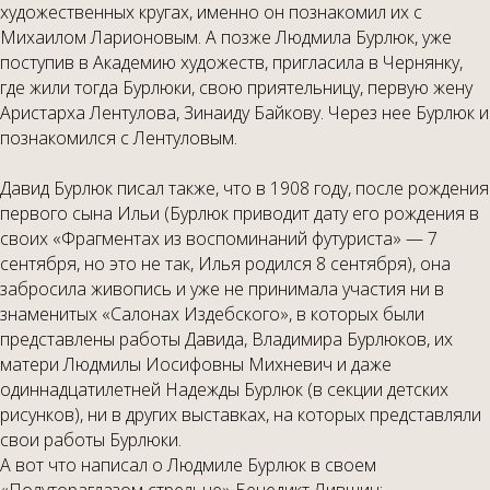
художественных кругах, именно он познакомил их с
Михаилом Ларионовым. А позже Людмила Бурлюк, уже
поступив в Академию художеств, пригласила в Чернянку,
где жили тогда Бурлюки, свою приятельницу, первую жену
Аристарха Лентулова, Зинаиду Байкову. Через нее Бурлюк и
познакомился с Лентуловым.
Давид Бурлюк писал также, что в 1908 году, после рождения
первого сына Ильи (Бурлюк приводит дату его рождения в
своих «Фрагментах из воспоминаний футуриста» — 7
сентября, но это не так, Илья родился 8 сентября), она
забросила живопись и уже не принимала участия ни в
знаменитых «Салонах Издебского», в которых были
представлены работы Давида, Владимира Бурлюков, их
матери Людмилы Иосифовны Михневич и даже
одиннадцатилетней Надежды Бурлюк (в секции детских
рисунков), ни в других выставках, на которых представляли
свои работы Бурлюки.
А вот что написал о Людмиле Бурлюк в своем