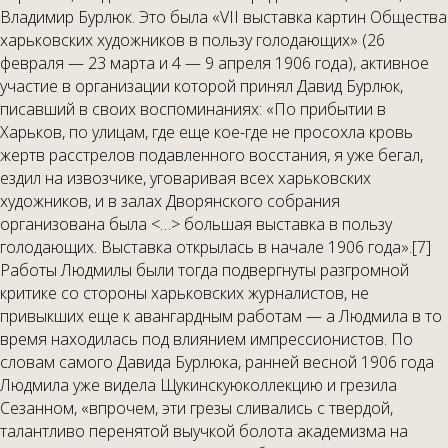
Владимир Бурлюк. Это была «VII выставка картин Общества
харьковских художников в пользу голодающих» (26
февраля — 23 марта и 4 — 9 апреля 1906 года), активное
участие в организации которой принял Давид Бурлюк,
писавший в своих воспоминаниях: «По прибытии в
Харьков, по улицам, где еще кое-где не просохла кровь
жертв расстрелов подавленного восстания, я уже бегал,
ездил на извозчике, уговаривая всех харьковских
художников, и в залах Дворянского собрания
организована была <…> большая выставка в пользу
голодающих. Выставка открылась в начале 1906 года».[7]
Работы Людмилы были тогда подвергнуты разгромной
критике со стороны харьковских журналистов, не
привыкших еще к авангардным работам — а Людмила в то
время находилась под влиянием импрессионистов. По
словам самого Давида Бурлюка, ранней весной 1906 года
Людмила уже видела Щукинскуюколлекцию и грезила
Сезанном, «впрочем, эти грезы сливались с твердой,
талантливо перенятой выучкой болота академизма на