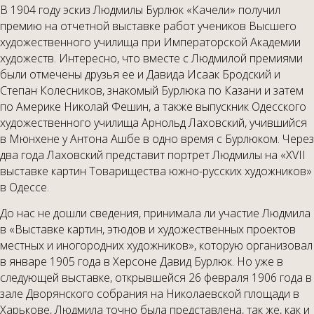
В 1904 году эскиз Людмилы Бурлюк «Качели» получил
премию на отчетной выставке работ учеников Высшего
художественного училища при Императорской Академии
художеств. Интересно, что вместе с Людмилой премиями
были отмечены друзья ее и Давида Исаак Бродский и
Степан Колесников, знакомый Бурлюка по Казани и затем
по Америке Николай Фешин, а также выпускник Одесского
художественного училища Арнольд Лаховский, учившийся
в Мюнхене у Антона Ашбе в одно время с Бурлюком. Через
два года Лаховский представит портрет Людмилы на «XVII
выставке картин Товарищества южно-русских художников»
в Одессе.
До нас не дошли сведения, принимала ли участие Людмила
в «Выставке картин, этюдов и художественных проектов
местных и иногородних художников», которую организовал
в январе 1905 года в Херсоне Давид Бурлюк. Но уже в
следующей выставке, открывшейся 26 февраля 1906 года в
зале Дворянского собрания на Николаевской площади в
Харькове, Людмила точно была представлена, так же, как и