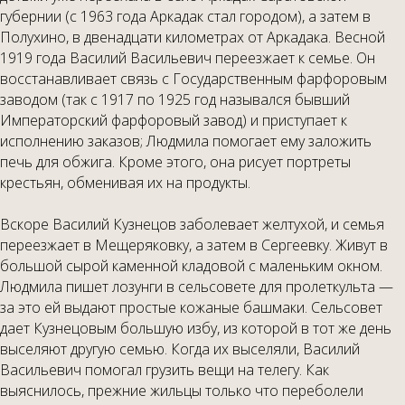
губернии (с 1963 года Аркадак стал городом), а затем в
Полухино, в двенадцати километрах от Аркадака. Весной
1919 года Василий Васильевич переезжает к семье. Он
восстанавливает связь с Государственным фарфоровым
заводом (так с 1917 по 1925 год назывался бывший
Императорский фарфоровый завод) и приступает к
исполнению заказов; Людмила помогает ему заложить
печь для обжига. Кроме этого, она рисует портреты
крестьян, обменивая их на продукты.
Вскоре Василий Кузнецов заболевает желтухой, и семья
переезжает в Мещеряковку, а затем в Сергеевку. Живут в
большой сырой каменной кладовой с маленьким окном.
Людмила пишет лозунги в сельсовете для пролеткульта —
за это ей выдают простые кожаные башмаки. Сельсовет
дает Кузнецовым большую избу, из которой в тот же день
выселяют другую семью. Когда их выселяли, Василий
Васильевич помогал грузить вещи на телегу. Как
выяснилось, прежние жильцы только что переболели