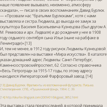
наше появление вызывало, неизменно, атмосферу
скандала», — писал в своих воспоминаниях Давид Бурлюк.
— «Прозвали нас "братьями Бурлюками", хотя с нами
выставляла и сестра Людмила, до выхода ее замуж за
скульптора Василия Васильевича Кузнецова (был другом А.
М. Ремизова и арх. Лидваля) и до рождения у нее в 1908
году седьмого сентября сына Ильи (ныне на рабфаке в
Ленинграде)».[13]
И, тем не менее, в 1912 году рисунок Людмилы Кузнецовой
был представлен на выставке «Мира искусства». В каталоге
указан домашний адрес Людмилы: Санкт-Петербург,
Каменноостровскийпроспект, 62. Согласно справочника
«Весь Петроград» за 1915-17 годы, по этому адресу
находился Императорский Фарфоровый завод. [14]
[13] Давид Бурлюк. Фрагменты из воспоминаний футуриста. Письма.
Стихотворения. С­Пб., «Пушкинский фонд», 1994. С. 39.
[14] http://skurlov.blogspot.com/2009/01/blog­post_3852.html
Эта выставка стала предпоследней, в которой принимала