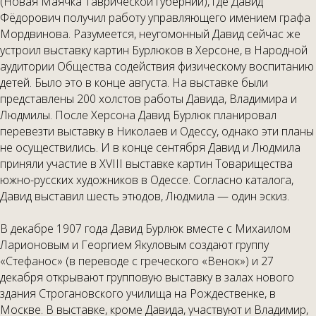
(Новая Маячка Таврической губернии), где Давид
Фёдорович получил работу управляющего имением графа
Мордвинова. Разумеется, неугомонный Давид сейчас же
устроил выставку картин Бурлюков в Херсоне, в Народной
аудитории Общества содействия физическому воспитанию
детей. Было это в конце августа. На выставке были
представлены 200 холстов работы Давида, Владимира и
Людмилы. После Херсона Давид Бурлюк планировал
перевезти выставку в Николаев и Одессу, однако эти планы
не осуществились. И в конце сентября Давид и Людмила
приняли участие в XVIII выставке картин Товарищества
южно-русских художников в Одессе. Согласно каталога,
Давид выставил шесть этюдов, Людмила — один эскиз.
В декабре 1907 года Давид Бурлюк вместе с Михаилом
Ларионовым и Георгием Якуловым создают группу
«Стефанос» (в переводе с греческого «Венок») и 27
декабря открывают групповую выставку в залах нового
здания Строгановского училища на Рождественке, в
Москве. В выставке, кроме Давида, участвуют и Владимир,