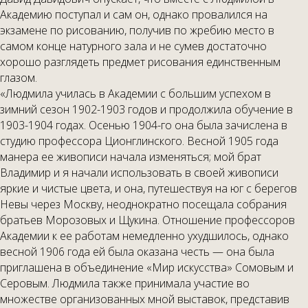
Академию поступал и сам он, однако провалился на
экзамене по рисованию, получив по жребию место в
самом конце натурного зала и не сумев достаточно
хорошо разглядеть предмет рисования единственным
глазом.
«Людмила училась в Академии с большим успехом в
зимний сезон 1902-1903 годов и продолжила обучение в
1903-1904 годах. Осенью 1904-го она была зачислена в
студию профессора Ционглинского. Весной 1905 года
манера ее живописи начала изменяться; мой брат
Владимир и я начали использовать в своей живописи
яркие и чистые цвета, и она, путешествуя на юг с берегов
Невы через Москву, неоднократно посещала собрания
братьев Морозовых и Щукина. Отношение профессоров
Академии к ее работам немедленно ухудшилось, однако
весной 1906 года ей была оказана честь — она была
приглашена в объединение «Мир искусства» Сомовым и
Серовым. Людмила также принимала участие во
множестве организованных мной выставок, представив