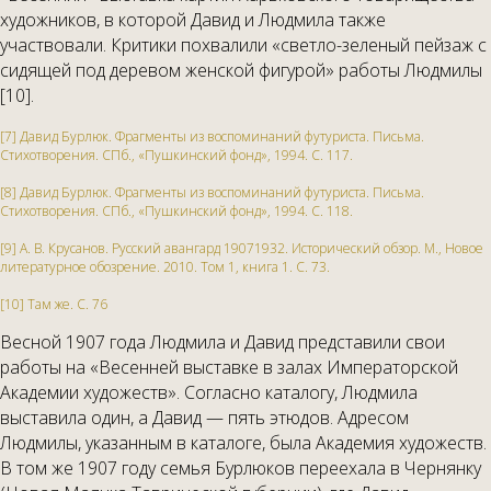
художников, в которой Давид и Людмила также
участвовали. Критики похвалили «светло-зеленый пейзаж с
сидящей под деревом женской фигурой» работы Людмилы
[10].
[7] Давид Бурлюк. Фрагменты из воспоминаний футуриста. Письма.
Стихотворения. С­Пб., «Пушкинский фонд», 1994. С. 117.
[8] Давид Бурлюк. Фрагменты из воспоминаний футуриста. Письма.
Стихотворения. С­Пб., «Пушкинский фонд», 1994. С. 118.
[9] А. В. Крусанов. Русский авангард 1907­1932. Исторический обзор. М., Новое
литературное обозрение. 2010. Том 1, книга 1. С. 73.
[10] Там же. С. 76
Весной 1907 года Людмила и Давид представили свои
работы на «Весенней выставке в залах Императорской
Академии художеств». Согласно каталогу, Людмила
выставила один, а Давид — пять этюдов. Адресом
Людмилы, указанным в каталоге, была Академия художеств.
В том же 1907 году семья Бурлюков переехала в Чернянку