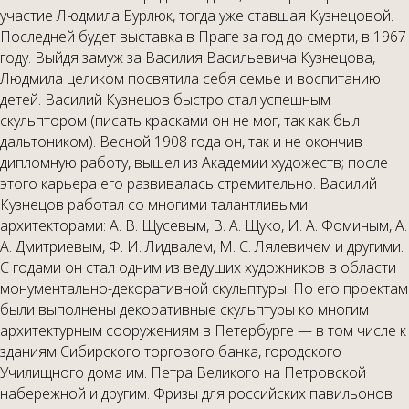
участие Людмила Бурлюк, тогда уже ставшая Кузнецовой.
Последней будет выставка в Праге за год до смерти, в 1967
году. Выйдя замуж за Василия Васильевича Кузнецова,
Людмила целиком посвятила себя семье и воспитанию
детей. Василий Кузнецов быстро стал успешным
скульптором (писать красками он не мог, так как был
дальтоником). Весной 1908 года он, так и не окончив
дипломную работу, вышел из Академии художеств; после
этого карьера его развивалась стремительно. Василий
Кузнецов работал со многими талантливыми
архитекторами: А. В. Щусевым, В. А. Щуко, И. А. Фоминым, А.
А. Дмитриевым, Ф. И. Лидвалем, М. С. Лялевичем и другими.
С годами он стал одним из ведущих художников в области
монументально-декоративной скульптуры. По его проектам
были выполнены декоративные скульптуры ко многим
архитектурным сооружениям в Петербурге — в том числе к
зданиям Сибирского торгового банка, городского
Училищного дома им. Петра Великого на Петровской
набережной и другим. Фризы для российских павильонов