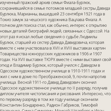
изученный пражский архив семьи Фиала-Бурлюк,
сохранившийся в семье потомков младшей сестры Давида
Бурлюка, Марианны, вышедшей 23 сентября 1921 года в
Токио замуж за чешского художника Вацлава Фиала. А
толчком для поиска стал, как обычно, интерес к открытию
новых деталей биографий людей, связанных с Одессой. На
этот раз я искал любые сведения о судьбе Людмилы
Бурлюк, старшей из сестер Давида Давидовича, которая
вместе с ним участвовала в XVII и XVIII выставках картин
Товарищества южнорусских художников в 1906 и 1907
годах. На XVII выставке ТЮРХ вместе с ними выставил свой
этюд и Владимир Бурлюк, который учился с Давидом в
Одесском художественном училище в 1910-1911 годах и
жил с ним в доме по Преображенской, 9, почти напротив
училища. Весной 1911-го Давид Давидович окончил
Одесское художественное училище по II разряду, получив
диплом учителя чистописания и рисования. Интересно, что
по первому разряду в том же году училище окончили
Константин Бондаренко, Радион Габриков, Тимофей
Кравченко, Симха Симхович, Моисей Шпарберг и Иван