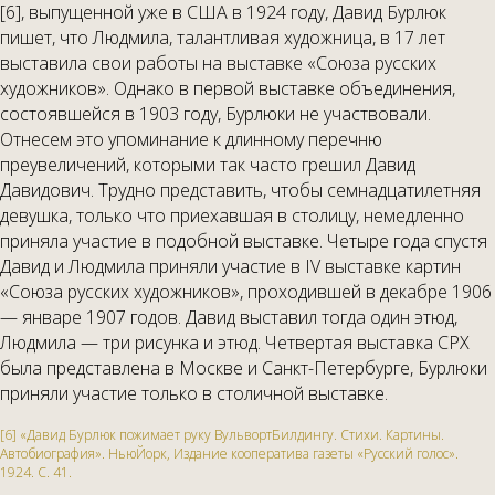
[6], выпущенной уже в США в 1924 году, Давид Бурлюк
пишет, что Людмила, талантливая художница, в 17 лет
выставила свои работы на выставке «Союза русских
художников». Однако в первой выставке объединения,
состоявшейся в 1903 году, Бурлюки не участвовали.
Отнесем это упоминание к длинному перечню
преувеличений, которыми так часто грешил Давид
Давидович. Трудно представить, чтобы семнадцатилетняя
девушка, только что приехавшая в столицу, немедленно
приняла участие в подобной выставке. Четыре года спустя
Давид и Людмила приняли участие в IV выставке картин
«Союза русских художников», проходившей в декабре 1906
— январе 1907 годов. Давид выставил тогда один этюд,
Людмила — три рисунка и этюд. Четвертая выставка СРХ
была представлена в Москве и Санкт-Петербурге, Бурлюки
приняли участие только в столичной выставке.
[6] «Давид Бурлюк пожимает руку Вульворт­Билдингу. Стихи. Картины.
Автобиография». Нью­Йорк, Издание кооператива газеты «Русский голос».
1924. С. 41.