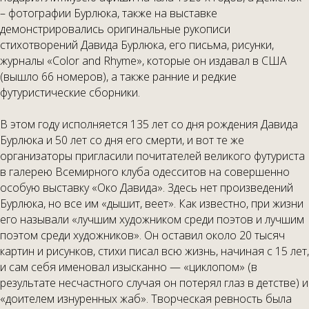
– фотографии Бурлюка, также на выставке
демонстрировались оригинальные рукописи
стихотворений Давида Бурлюка, его письма, рисунки,
журналы «Color and Rhyme», которые он издавал в США
(вышло 66 номеров), а также ранние и редкие
футуристические сборники.
В этом году исполняется 135 лет со дня рождения Давида
Бурлюка и 50 лет со дня его смерти, и вот те же
организаторы пригласили почитателей великого футуриста
в галерею Всемирного клуба одесситов на совершенно
особую выставку «Око Давида». Здесь нет произведений
Бурлюка, но все им «дышит, веет». Как известно, при жизни
его называли «лучшим художником среди поэтов и лучшим
поэтом среди художников». Он оставил около 20 тысяч
картин и рисунков, стихи писал всю жизнь, начиная с 15 лет,
и сам себя именовал изысканно — «циклопом» (в
результате несчастного случая он потерял глаз в детстве) и
«доителем изнуренных жаб». Творческая ревность была