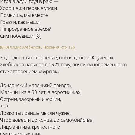
Игра в аду и труд в раю —
Хороше
у
ки первые уроки.
Помнишь, мы вместе
Грызли, как мыши,
Непрозрачное время?
Сим победиши! [8]
[8] Велимир Хлебников. Творения, стр. 126.
Еще одно стихотворение, посвященное Крученых,
Хлебников написал в 1921 году, почти одновременно со
стихотворением «Бурлюк».
Лондонский маленький призрак,
Мальчишка в 30 лет, в воротничках,
Острый, задорный и юркий,
<…>
Ловко ты ловишь мысли чужие,
Чтоб довести до конца, до самоубийства.
Лицо энглиза, крепостного
Счетоводных книг,