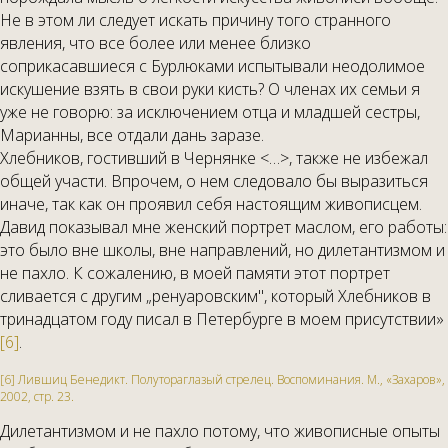
Не в этом ли следует искать причину того странного
явления, что все более или менее близко
соприкасавшиеся с Бурлюками испытывали неодолимое
искушение взять в свои руки кисть? О членах их семьи я
уже не говорю: за исключением отца и младшей сестры,
Марианны, все отдали дань заразе.
Хлебников, гостивший в Чернянке <…>, также не избежал
общей участи. Впрочем, о нем следовало бы выразиться
иначе, так как он проявил себя настоящим живописцем.
Давид показывал мне женский портрет маслом, его работы:
это было вне школы, вне направлений, но дилетантизмом и
не пахло. К сожалению, в моей памяти этот портрет
сливается с другим „ренуаровским", который Хлебников в
тринадцатом году писал в Петербурге в моем присутствии»
[6]
.
[6] Лившиц Бенедикт. Полутораглазый стрелец. Воспоминания. М., «Захаров»,
2002, стр. 23.
Дилетантизмом и не пахло потому, что живописные опыты