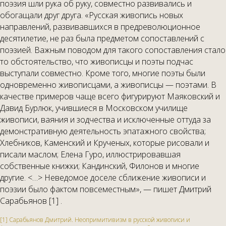
поэзия шли рука об руку, совместно развивались и
обогащали друг друга. «Русская живопись новых
направлений, развивавшихся в предреволюционное
десятилетие, не раз была предметом сопоставлений с
поэзией. Важным поводом для такого сопоставления стало
то обстоятельство, что живописцы и поэты подчас
выступали совместно. Кроме того, многие поэты были
одновременно живописцами, а живописцы — поэтами. В
качестве примеров чаще всего фигурируют Маяковский и
Давид Бурлюк, учившиеся в Московском училище
живописи, ваяния и зодчества и исключенные оттуда за
демонстративную деятельность эпатажного свойства;
Хлебников, Каменский и Крученых, которые рисовали и
писали маслом; Елена Гуро, иллюстрировавшая
собственные книжки; Кандинский, Филонов и многие
другие. <…> Неведомое доселе сближение живописи и
поэзии было фактом повсеместным», — пишет Дмитрий
Сарабьянов [1] .
[1] Сарабьянов Дмитрий. Неопримитивизм в русской живописи и