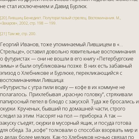
не стал исключением и Давид Бурлюк.
[20] Лившиц Бенедикт. Полутораглазый стрелец. Воспоминания. М.,
«Захаров», 2002, стр. 198 — 199.
[21] Там же, стр. 200.
Георгий Иванов, тоже упоминаемый Лившицем в «…
Стрельце», оставил довольно язвительные воспоминания
о футуристах — они не вошли в его книгу «Петербургские
зимы» и были опубликованы позже. В них есть забавный
эпизод о Хлебникове и Бурлюке, перекликающийся с
воспоминаниями Лившица:
«Футуристы с утра пили водку — кофе в их коммуне не
полагалось. Прихлебывая „красную головку", стряхивали
папиросный пепел в блюдо с закуской. Туда же бросались и
окурки. Крученых, бывший по домашней части, строго
следил за этим. Насорят на пол — приборка. А так —
закуску съедят, окурки в мусорный ящик, и посуда готова
для обеда. За „кофе" толковали о способах взорвать мир и
о делах более мелких. Как-то Хлебников ночью связал по