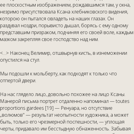
ее плоскостным изображением, рождавшимся там, у окна,
незримо присутствовала Ксана хлебниковского видения,
которою он пытался овладеть на наших глазах. Он
раздувал ноздри, порывисто дышал, борясь с ему одному
представшим призраком, подчиняя его своей воле, каждым
мазком закрепляя свое господство над ним.
<…> Наконец Велимир, отшвырнув кисть, в изнеможении
опустился на стул.
Мы подошли к мольберту, как подходят к только что
отпертой двери.
На нас глядело лицо, довольно похожее на лицо Ксаны.
Манерой письма портрет отдаленно напоминал — toutes
proportions gardees [19] — Ренуара, но отсутствие
„волюмов" — результат неопытности художника, а может
быть, только его чрезмерной поспешности, — уплощая
черты, придавало им бесстыдную обнаженность. Забывая