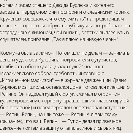
ногам и рукам спящего Давида Бурлюка и хотел его
зарезать; перед сном они поспорили о славянских корнях.
Крученых совещался, что ему „читать" на предстоящем
вечере — просто ли обругать публику или потребовать на
эстраду чаю с лимоном, чай выпить, остатки выплеснуть в
слушателей, прибавив: „Так я плюю на низкую чернь".
Коммуна была за лимон. Потом шли по делам — занимать
деньги у доктора Кульбина, покровителя футуристов,
подбирать обложку для „Садка судей" под цвет
Исаакиевского собора, требовать интервью с
„Игрушечной маркизой" — в журнале для женщин. Давид
Бурлюк, мозг школы, оставался дома, готовился к лекции о
Репине. Он надевал куцый сюртук, сжимал в огромном
кулаке крошечную лорнетку, вращал одним глазом (другой
был вставной) и перед зеркалом репетировал вступление:
— Репин, Репин, нашли тоже — Репин. А я вам скажу
(рычание), что ваш Репин… — Тут он делал привычное
движение локтем в защиту от апельсинов и сырых яиц.