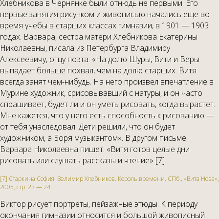
Хлебникова в Чернянке были отнюдь не первыми. Его
первые занятия рисунком и живописью начались еще во
время учебы в старших классах гимназии, в 1901 — 1903
годах. Варвара, сестра матери Хлебникова Екатерины
Николаевны, писала из Петербурга Владимиру
Алексеевичу, отцу поэта: «На долю Шуры, Вити и Веры
выпадает больше похвал, чем на долю старших. Витя
всегда занят чем-нибудь. На него произвел впечатление в
Мурине художник, срисовывавший с натуры, и он часто
спрашивает, будет ли и он уметь рисовать, когда вырастет.
Мне кажется, что у него есть способность к рисованию —
от тебя унаследовал. Дети решили, что он будет
художником, а Боря музыкантом». В другом письме
Варвара Николаевна пишет: «Витя готов целые дни
рисовать или слушать рассказы и чтение» [7] .
[7] Старкина София. Велимир Хлебников. Король времени. СПб., «Вита Нова»,
2005, стр. 23 — 24.
Виктор рисует портреты, пейзажные этюды. К периоду
окончания гимназии относится и большой живописный