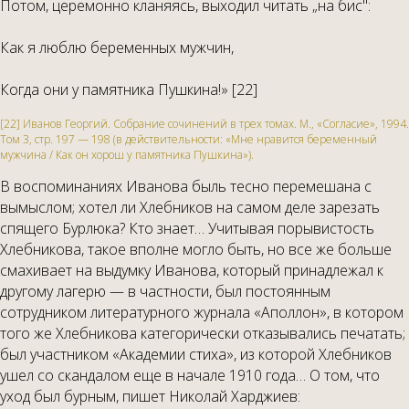
Потом, церемонно кланяясь, выходил читать „на бис":
Как я люблю беременных мужчин,
Когда они у памятника Пушкина!» [22]
[22] Иванов Георгий. Собрание сочинений в трех томах. М., «Согласие», 1994.
Том 3, стр. 197 — 198 (в действительности: «Мне нравится беременный
мужчина / Как он хорош у памятника Пушкина»).
В воспоминаниях Иванова быль тесно перемешана с
вымыслом; хотел ли Хлебников на самом деле зарезать
спящего Бурлюка? Кто знает… Учитывая порывистость
Хлебникова, такое вполне могло быть, но все же больше
смахивает на выдумку Иванова, который принадлежал к
другому лагерю — в частности, был постоянным
сотрудником литературного журнала «Аполлон», в котором
того же Хлебникова категорически отказывались печатать;
был участником «Академии стиха», из которой Хлебников
ушел со скандалом еще в начале 1910 года…
О том, что
уход был бурным, пишет Николай Харджиев: