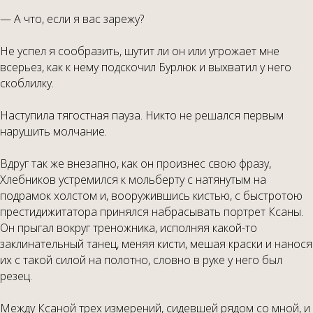
— А что, если я вас зарежу?
Не успел я сообразить, шутит ли он или угрожает мне
всерьез, как к нему подскочил Бурлюк и выхватил у него
скоблилку.
Наступила тягостная пауза. Никто не решался первым
нарушить молчание.
Вдруг так же внезапно, как он произнес свою фразу,
Хлебников устремился к мольберту с натянутым на
подрамок холстом и, вооружившись кистью, с быстротою
престидижитатора принялся набрасывать портрет Ксаны.
Он прыгал вокруг треножника, исполняя какой-то
заклинательный танец, меняя кисти, мешая краски и нанося
их с такой силой на полотно, словно в руке у него был
резец.
Между Ксаной трех измерений, сидевшей рядом со мной, и