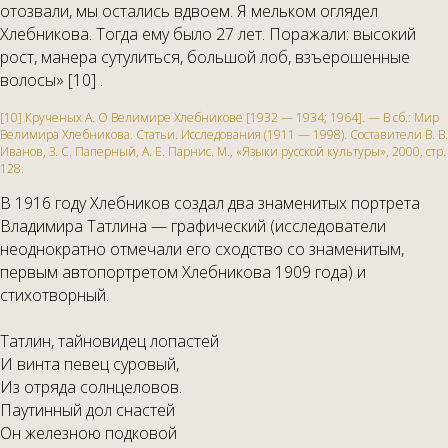
отозвали, мы остались вдвоем. Я мельком оглядел
Хлебникова. Тогда ему было 27 лет. Поражали: высокий
рост, манера сутулиться, большой лоб, взъерошенные
волосы» [10] .
[10] Крученых А. О Велимире Хлебникове [1932 — 1934; 1964]. — В сб.: Мир
Велимира Хлебникова. Статьи. Исследования (1911 — 1998). Составители В. В.
Иванов, З. С. Паперный, А. Е. Парнис. М., «Языки русской культуры», 2000, стр.
128.
В 1916 году Хлебников создал два знаменитых портрета
Владимира Татлина — графический (исследователи
неоднократно отмечали его сходство со знаменитым,
первым автопортретом Хлебникова 1909 года) и
стихотворный.
Татлин, тайновидец лопастей
И винта певец суровый,
Из отряда солнцеловов.
Паутинный дол снастей
Он железною подковой