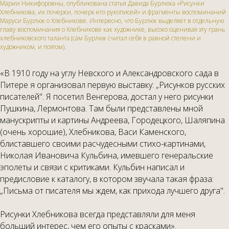
Марии Никифоровны, опубликована статья Давида Бурлюка «Рисунки
Хлебникова, их почерки, почерк его рукописей» и фрагменты воспоминаний
Маруси Бурлюк о Хлебникове. Интересно, что Бурлюк выделяет в отдельную
главу воспоминания о Хлебникове как художнике, высоко оценивая эту грань
хлебниковского таланта (сам Бурлюк считал себя в равной степени и
художником, и поэтом).
«В 1910 году на углу Невского и Александровского сада в
Питере я организовал первую выставку: „Рисунков русских
писателей". Я посетил Венгерова, достал у него рисунки
Пушкина, Лермонтова. Там были представлены мной
манускрипты и картины Андреева, Городецкого, Шаляпина
(очень хорошие), Хлебникова, Васи Каменского,
блиставшего своими расчудесными стихо-картинами,
Николая Ивановича Кульбина, имевшего генеральские
эполеты и связи с критиками. Кульбин написал и
предисловие к каталогу, в котором звучала такая фраза:
„Письма от писателя мы ждем, как прихода лучшего друга".
Рисунки Хлебникова всегда представляли для меня
больший интерес, чем его опыты с красками».