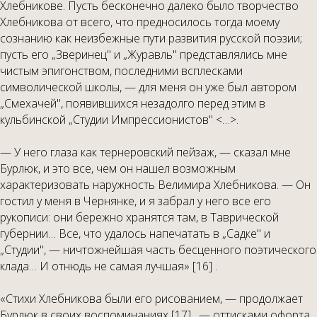
Хлебникове. Пусть бесконечно далеко было творчество
Хлебникова от всего, что предносилось тогда моему
сознанию как неизбежные пути развития русской поэзии;
пусть его „Зверинец" и „Журавль" представлялись мне
чистым эпигонством, последними всплесками
символической школы, — для меня он уже был автором
„Смехачей", появившихся незадолго перед этим в
кульбинской „Студии Импрессионистов" <…>.
— У него глаза как тернеровский пейзаж, — сказал мне
Бурлюк, и это все, чем он нашел возможным
характеризовать наружность Велимира Хлебникова. — Он
гостил у меня в Чернянке, и я забрал у него все его
рукописи: они бережно хранятся там, в Таврической
губернии… Все, что удалось напечатать в „Садке" и
„Студии", — ничтожнейшая часть бесценного поэтического
клада… И отнюдь не самая лучшая» [16] .
«Стихи Хлебникова были его рисованием, — продолжает
Бурлюк в своих воспоминаниях [17] , — оттисками офорта.