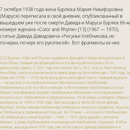
7 октября 1938 года жена Бурлюка Мария Никифоровна
(Маруся) переписала в свой дневник, опубликованный в
вышедшем уже после смерти Давида и Маруси Бурлюк 66-м
номере журнала «Color and Rhyme» [13] (1967 — 1970),
статью Давида Давидовича «Рисунки Хлебникова, их
почерки, почерк его рукописей». Вот фрагменты из нее:
[13] Журнал «Color and Rhyme» издавался Давидом и Марусей Бурлюками в
Нью-Йорке. Каждый раз редакция (он и его жена) располагалась по их
домашнему адресу. С 1941 года они писали так: L.I.N.Y., то есть Лонг-Айленд,
Нью-Йорк; они в основном жили в своем доме на Лонг-Айленде с 1941 года. За
сорок лет (1930 — 1970) было выпущено шестьдесят шесть номеров журнала
— на русском и английском языках. Воспоминания о Хлебникове
опубликованы в 55-м и 66-м номерах; в 49-м номере опубликована статья
Марии Никифоровны Бурлюк «Хлебников в Михалеве» из готовившейся к
печати книги «Маяковский и современники». 55-й номер, в котором собраны
материалы за 1964 и 1965 годы, был выпущен в честь 82-летия Давида
Бурлюка. В этом номере Хлебникову посвящены несколько разделов: «Бурлюк
и Хлебников в современной Польше. Ян Спивак — его книга о Хлебникове»,
«В. Хлебников и семья Бурлюк — 1909 — 1915. Даты дружбы с великим
поэтом», а также опубликовано стихотворение Хлебникова о Бурлюке. В 66-м
номере, вышедшем в 1970 году, уже после смерти Давида Давидовича и