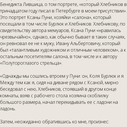
Бенедикта Лившица, о том портрете, «который Хлебников в
тринадцатом году писал в Петербурге в моем присутствии».
Это портрет Ксаны Пуни, хозяйки «салона», который
посещали в том числе Бурлюк и Хлебников. Хлебникову, по
свидетельству автора мемуаров, Ксана Пуни «нравилась
чрезвычайно», однако, как обычно бывает в таких случаях,
он ревновал ее не к мужу, Ивану Альбертовичу, который
был «талантливым художником и отличным человеком», а к
остальным посетителям салона, в том числе и к автору
«Полутороглазого стрельца».
«Однажды мы сошлись втроем у Пуни: он, Коля Бурлюк и я.
Между тем как я, сидя на диване рядом с Ксаной, мирно
беседовал с нею, Хлебников, стоявший в другом конце
комнаты, взяв с рабочего стола хозяина скоблилку
большого размера, начал перекидывать ее с ладони на
ладонь.
Затем, неожиданно обратившись ко мне, произнес: