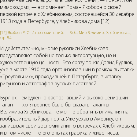
различные сигналы. „Опыты цветной речи", — пояснил он
мимоходом», — вспоминает Роман Якобсон о своей
первой встрече с Хлебниковым, состоявшейся 30 декабря
1913 года в Петербурге, у Хлебникова дома [12] .
[12] Якобсон Р. О. Из воспоминаний. — В сб.: Мир Велимира Хлебникова…,
стр. 84.
И действительно, многие рукописи Хлебникова
представляют собой не только литературную, но и
художественную ценность. Это сразу понял Давид Бурлюк,
уже в марте 1910 года организовавший в рамках выставки
«Треугольник», проходившей в Петербурге, выставку
рисунков и автографов русских писателей.
Бурлюк, немедленно распознавший и высоко ценивший
талант — хотя вернее было бы сказать таланты —
Велимира Хлебникова, не мог не обратить внимания на
изобразительный дар поэта. Уже уехав в Америку, он
записывал свои воспоминания о встречах с Хлебниковым,
и в том числе — о его опытах графика и живописца.