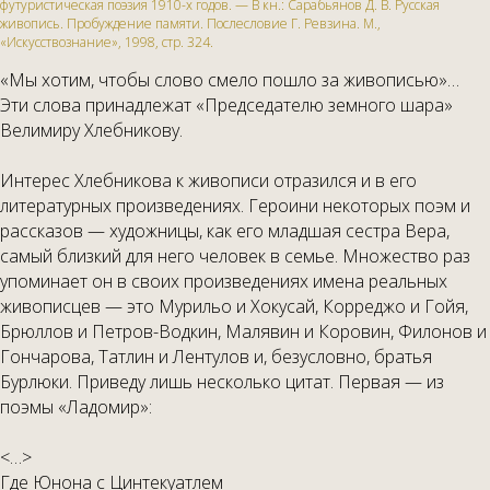
футуристическая поэзия 1910-х годов. — В кн.: Сарабьянов Д. В. Русская
живопись. Пробуждение памяти. Послесловие Г. Ревзина. М.,
«Искусствознание», 1998, стр. 324.
«Мы хотим, чтобы слово смело пошло за живописью»…
Эти слова принадлежат «Председателю земного шара»
Велимиру Хлебникову.
Интерес Хлебникова к живописи отразился и в его
литературных произведениях. Героини некоторых поэм и
рассказов — художницы, как его младшая сестра Вера,
самый близкий для него человек в семье. Множество раз
упоминает он в своих произведениях имена реальных
живописцев — это Мурильо и Хокусай, Корреджо и Гойя,
Брюллов и Петров-Водкин, Малявин и Коровин, Филонов и
Гончарова, Татлин и Лентулов и, безусловно, братья
Бурлюки. Приведу лишь несколько цитат. Первая — из
поэмы «Ладомир»:
<…>
Где Юнона с Цинтекуатлем