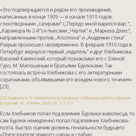
«Это подтверждается и рядом его произведений,
написанных в конце 1909 — в начале 1910 годов:
стихотворными „сатирами" („Передо мной варился вар..",
„Карамора № 2-й") и пьесами „Чертик" и „Маркиза Дэзес",
направленными против „Аполлона" и „Академии стиха".
Разрыв произошел своевременно. В феврале 1910 года в
Петербург вернулся первый „издатель" и друг Хлебникова,
Василий Каменский, который познакомил его с Еленой
Гуро, М. Матюшиным и братьями Бурлюками. Так
состоялась встреча Хлебникова с его литературными
соратниками, объявившими его вождем нового течения»
[23] .
[23] Харджиев Н. От Маяковского до Крученых. Избранные работы о русском
футуризме. М., «Гилея», 2006, стр. 311-312.
Если Хлебников попал под влияние Бурлюка-живописца, то
сам Бурлюк немедленно попал под влияние Хлебникова-
поэта. Быстро оценив уровень гениальности будущего
«Председателя земного шара» и слабую