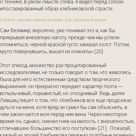
о технике, в узком смысле слова, я видел перед собою
ипостазированный образ хлебниковской страсти.
[19] В кн.: при всех равных условиях. В дн. Бурлюка по-русски.
Сам Велимир, вероятно, уже понимал это и, как бы
прикрывая внезапную наготу, прежде чем мы успели
опомниться, черной краской густо замазал холст. Потом,
круто повернувшись, вышел из комнаты» [20] .
Этот эпизод, множество раз процитированный
исследователями, не только говорит о том, что живопись
была для него естественным средством творческого
выражения; он прекрасно передает характер поэта —
вспыльчивый, порывистый, но отходчивый. Ведь далее
Лившиц пишет о том, что «Хлебников все еще продолжал
дуться на меня, хотя вряд ли сумел бы сам объяснить, в
чем заключается моя перед ним вина. Через некоторое
время он, однако, сменил гнев на милость с внезапностью,
отличавшею большинство его поступков» [21] . Пожалуй,
каждый из друзей Хлебникова пережил подобные моменты;