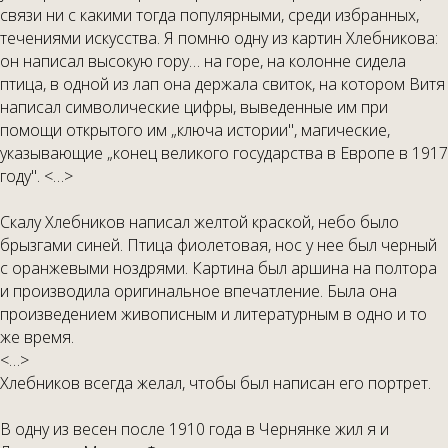
связи ни с какими тогда популярными, среди избранных,
течениями искусства. Я помню одну из картин Хлебникова:
он написал высокую гору… на горе, на колонне сидела
птица, в одной из лап она держала свиток, на котором Витя
написал символические цифры, выведенные им при
помощи открытого им „ключа истории", магические,
указывающие „конец великого государства в Европе в 1917
году". <…>
Скалу Хлебников написал желтой краской, небо было
брызгами синей. Птица фиолетовая, нос у нее был черный
с оранжевыми ноздрями. Картина был аршина на полтора
и производила оригинальное впечатление. Была она
произведением живописным и литературным в одно и то
же время.
<…>
Хлебников всегда желал, чтобы был написан его портрет.
В одну из весен после 1910 года в Чернянке жил я и