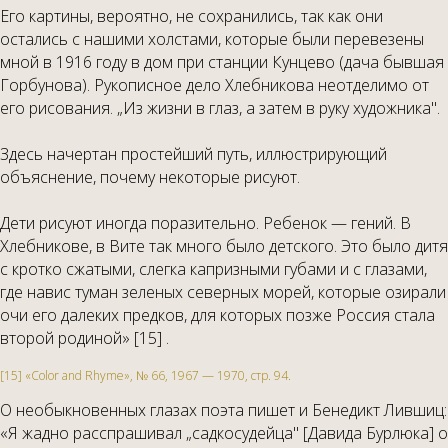
Его картины, вероятно, не сохранились, так как они
остались с нашими холстами, которые были перевезены
мной в 1916 году в дом при станции Кунцево (дача бывшая
Горбунова). Рукописное дело Хлебникова неотделимо от
его рисования. „Из жизни в глаз, а затем в руку художника".
Здесь начертан простейший путь, иллюстрирующий
объяснение, почему некоторые рисуют.
Дети рисуют иногда поразительно. Ребенок — гений. В
Хлебникове, в Вите так много было детского. Это было дитя
с кротко сжатыми, слегка капризными губами и с глазами,
где навис туман зеленых северных морей, которые озирали
очи его далеких предков, для которых позже Россия стала
второй родиной» [15] .
[15] «Color and Rhyme», № 66, 1967 — 1970, стр. 94.
О необыкновенных глазах поэта пишет и Бенедикт Лившиц:
«Я жадно расспрашивал „садкосудейца" [Давида Бурлюка] о