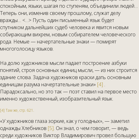
спокойным, языки, шагая по ступеням, объединили людей…
Теперь они, изменив своему прошлому, служат делу
вражды… <…> Пусть один письменный язык будет
спутником дальнейших судеб человека и явится новым
собирающим вихрем, новым собирателем человеческого
рода. Немые — начертательные знаки — помирят
многоголосицу языков.
На долю художников мысли падает построение азбуки
понятий, строя основных единиц мысли, — из них строится
здание слова. Задача художников краски дать основным
единицам разума начертательные знаки»
[4]
.
Парадоксально, но это так — поэт ставил на первое место
именно художественный, изобразительный язык.
[4] Там же, стр. 621.
«У художников глаза зоркие, как у голодных», — заметил
однажды Хлебников
[5]
. Он знал, о чем говорит, — ведь
среди художников Виктор Владимирович провел большую