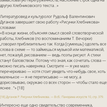
замысловатую перегруженность, наслоение строк одна на
другую Хлебниковского текста…»
Литературовед и культуролог Рудольф Валентинович
Дуганов завершает свою работу «Рисунки Хлебникова»
словами:
«В конце жизни, объясняя смысл своей словотворческой
работы, Хлебников (по воспоминаниям Т. Вечорки)
„говорил приблизительно так: Когда [сумеешь] одолеть все
слова в схеме — то займешься музыкой или математикой,
нет, пожалуй, рисованием — ведь поэты рисуют. А стихи
станут баловством. Потому что зная, как сочетать слова —
можно писать наверняка. Смотрите — я уже мало
перечеркиваю — хотя стоит увидеть что-нибудь свое, хоть
маленькое — я не переписываю — не могу, а
дорисовываю, окружаю со всех сторон — чтобы стало еще
яснее…"» [18]
[18] Дуганов Р. Рисунки Хлебникова. — В сб.: Панорама искусств 10, стр. 379.
Интересно еще одно свидетельство современника,