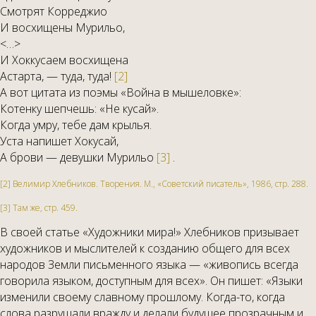
Смотрят Корреджио
И восхищены Мурильо,
<…>
И Хоккусаем восхищена
Астарта, — туда, туда!
[2]
А вот цитата из поэмы «Война в мышеловке»:
Котенку шепчешь: «Не кусай».
Когда умру, тебе дам крылья.
Уста напишет Хокусай,
А брови — девушки Мурильо
[3]
.
[2] Велимир Хлебников. Творения. М., «Советский писатель», 1986, стр. 288.
[3] Там же, стр. 459.
В своей статье «Художники мира!» Хлебников призывает
художников и мыслителей к созданию общего для всех
народов Земли письменного языка — «живопись всегда
говорила языком, доступным для всех». Он пишет: «Языки
изменили своему славному прошлому. Когда-то, когда
слова разрушали вражду и делали будущее прозрачным и