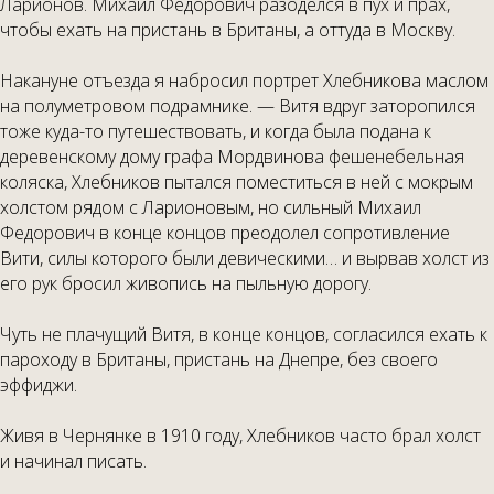
Ларионов. Михаил Федорович разоделся в пух и прах,
чтобы ехать на пристань в Британы, а оттуда в Москву.
Накануне отъезда я набросил портрет Хлебникова маслом
на полуметровом подрамнике. — Витя вдруг заторопился
тоже куда-то путешествовать, и когда была подана к
деревенскому дому графа Мордвинова фешенебельная
коляска, Хлебников пытался поместиться в ней с мокрым
холстом рядом с Ларионовым, но сильный Михаил
Федорович в конце концов преодолел сопротивление
Вити, силы которого были девическими… и вырвав холст из
его рук бросил живопись на пыльную дорогу.
Чуть не плачущий Витя, в конце концов, согласился ехать к
пароходу в Британы, пристань на Днепре, без своего
эффиджи.
Живя в Чернянке в 1910 году, Хлебников часто брал холст
и начинал писать.