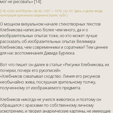
мог не рисовать» [14] .
[14] «Color and Rhyme», № 66, 1967 — 1970, стр. 93. Здесь и далее везде
пунктуация оригинала сохранена (прим. публ.).
О мощном визуальном начале стихотворных текстов
Хлебникова написано более чем много, да и о
изобразительных опытах тоже, но кто может лучше
рассказать об изобразительных опытах Велимира
Хлебникова, чем современники и соратники? Тем ценнее
для нас воспоминания Давида Бурлюка.
Вот что пишет он далее в статье «Рисунки Хлебникова, их
почерки, почерк его рукописей»:
«Хлебников схватывал сходство. Линия его рисунков
необычайно жива, послушная зрительному толчку,
полученному от изображаемого предмета.
Хлебников никогда не учился живописи, и поэтому он
обращался с красками по собственному личному
усмотрению, и творил анархические картины, не имеющие