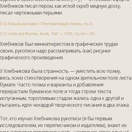
Хлебников писал пером, как иглой скреб медную доску,
писал чертежными перьями.
[16] Лившиц Бенедикт. Полутораглазый стрелец, стр. 8.
[17] «Color and Rhyme», № 66, 1967 — 1970, стр. 94 — 95.
Хлебников был миниатюристом в графических трудах
своих, рукописи надо рассматривать (как) рисунки
графического произведения.
У Хлебникова была странность — уместить всю поэму,
весь эскиз стихотворения на одном зрительном поле листа
бумаги. Часто поэма и варианты и добавления
перерастали бумажное поле и тогда строки текста
испуганным, торопливым стадом жались одна к другой и
пытались идти чехардой творческого писания в два этажа.
Тот, кто изучал Хлебникова рукописи (я бы первым
исследователем, их переписчиком и издателем), знают их