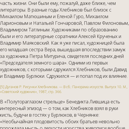
часть жизни. Они были ему, пожалуй, даже ближе, чем
литераторы. В разные годы Хлебников был близок с
Михаилом Матюшиным и Еленой Гуро, Михаилом
Ларионовым и Натальей Гончаровой, Павлом Филоновым,
Владимиром Татлиным. Художниками по образованию
были и его литературные соратники Алексей Крученых и
Владимир Маяковский. Как я уже писал, художницей была
его младшая сестра Вера, вышедшая впоследствии замуж
за художника Петра Митурича, свидетеля последних дней
«Председателя земного шара». Одними из первых
художников, с которыми сдружился Хлебников, были Давид
и Владимир Бурлюки. Сдружился — и попал под их влияние.
[5] Дуганов Р. Рисунки Хлебникова. — В сб.: Панорама искусств. Выпуск 10. М.,
«Советский художник», 1987, стр. 366.
В «Полутораглазом стрельце» Бенедикта Лившица есть
интересный эпизод — о том, как Хлебников взял в руки
кисть, будучи в гостях у Бурлюков, в Чернянке:
«Необычайная плодовитость обоих братьев невольно
порождала мысль о легкости искусства живописи вообще.