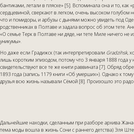
бантиками, летали в пляске» [5]. Вспоминала она и то, ка
сердцевиной, сверкают в легком, очень высоком голубом неб
что и помидоры, и арбузы с дынями можно увидеть под Одес
родственниках в Полтаве и задала вопрос об этом тете. Ан
«О семье Терк в Полтаве ни дяде, ни тете Миле ничего не и
уникумы».
Но даже если Градижск (так интерпретировали
Gradzihsk
, 
лишь коротким эпизодом, потому что 3 января 1888 года у
свидетельствуют все те же книги раввината [7]. Обряд обр
1893 года (запись 1179 книги «Об умерших»). Однако к то
друзья всю жизнь называли Сёмой [8]. Произошло это радос
Дальнейшие находки, сделанным при разборе архива Жана-
тема моды вошла в жизнь Сони с раннего детства) Эля Шт