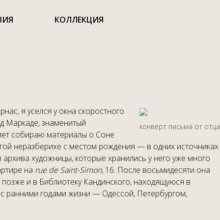
ВИЯ
КОЛЛЕКЦИЯ
нас, я уселся у окна скоростного
од Маркаде, знаменитый
конверт письма от отца
о лет собираю материалы о Соне
олгой неразберихе с местом рождения — в одних источниках
з архива художницы, которые хранились у него уже много
артире на
rue de Saint-Simon,
16. После восьмидесяти она
 позже и в Библиотеку Кандинского, находящуюся в
 с ранними годами жизни — Одессой, Петербургом,