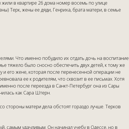
ни жили в квартире 26 дома номер восемь по улице
ы) Терк, жены ее дяди, Генриха, брата матери, в семье
елями. Что именно побудило их отдать дочь на воспитание
ье тяжело было сносно обеспечить двух детей, к тому же
 и его жене, которая после перенесенной операции не
вновала ее к родителям, что сквозит в ее письмах. Хотя
 (именно после переезда в Санкт-Петербург она из Сары
чилась как Сара Штерн.
 со стороны матери дела обстоят гораздо лучше. Терков
й, самым удачливым. Он начинал учебу в Одессе, но в