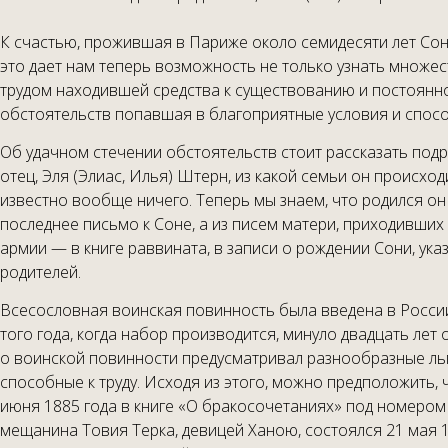
К счастью, прожившая в Париже около семидесяти лет Соня
это дает нам теперь возможность не только узнать множес
трудом находившей средства к существованию и постоянно
обстоятельств попавшая в благоприятные условия и спос
Об удачном стечении обстоятельств стоит рассказать подро
отец, Эля (Элиас, Илья) Штерн, из какой семьи он происхо
известно вообще ничего. Теперь мы знаем, что родился он 
последнее письмо к Соне, а из писем матери, приходивших с
армии — в книге раввината, в записи о рождении Сони, ука
родителей.
Всесословная воинская повинность была введена в России 
того года, когда набор производится, минуло двадцать лет 
о воинской повинности предусматривал разнообразные ль
способные к труду. Исходя из этого, можно предположить,
июня 1885 года в книге «О бракосочетаниях» под номером 2
мещанина Товия Терка, девицей Ханою, состоялся 21 мая 