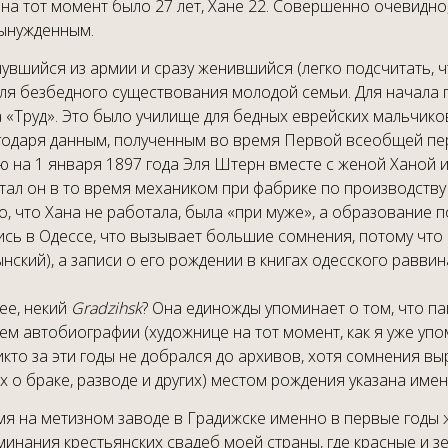
) на тот момент было 27 лет, Хане 22. Совершенно очевидно
вынужденным.
увшийся из армии и сразу женившийся (легко подсчитать, чт
для безбедного существования молодой семьи. Для начала 
«Труд». Это было училище для бедных еврейских мальчико
лагодаря данным, полученным во время Первой всеобщей п
ию на 1 января 1897 года Эля Штерн вместе с женой Ханой
ботал он в то время механиком при фабрике по производств
, что Хана не работала, была «при муже», а образование п
ись в Одессе, что вызывает большие сомнения, потому что 
ий), а записи о его рождении в книгах одесского раввина
ее, некий
Gradzihsk
? Она единожды упоминает о том, что па
ем автобиографии (художнице на тот момент, как я уже упом
икто за эти годы не добрался до архивов, хотя сомнения 
 о браке, разводе и других) местом рождения указана имен
мя на метизном заводе в Градижске именно в первые годы 
оминания крестьянских свадеб моей страны, где красные и