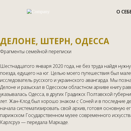
О СЕБ
ДЕЛОНЕ, ШТЕРН, ОДЕССА
Фрагменты семейной переписки
Шестнадцатого января 2020 года, не без труда найдя нуж
поезда, едущего на юг. Целью моего путешествия был мале
исследователь русского и украинского авангарда. Мы познак
Делоне и разыскал в Одесском областном архиве книгу рав
указывалась Одесса, в других Градижск Полтавской губерн
лет. Жан-Клод был хорошо знаком с Соней и в последние де
начала систематизировать свой архив, готовя основную ег
парижском Государственном музее современного искусства
Карлсруэ — передала Маркаде.