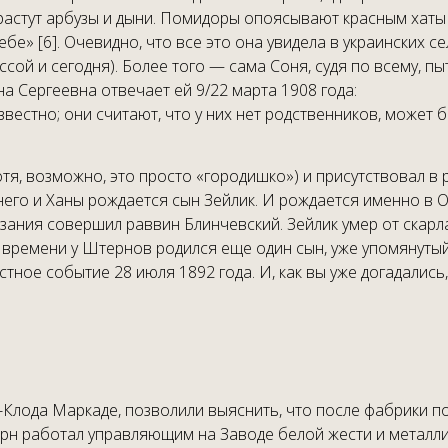
к «растут арбузы и дыни. Помидоры опоясывают красным хат
е» [6]. Очевидно, что все это она увидела в украинских се
сой и сегодня). Более того — сама Соня, судя по всему, п
на Сергеевна отвечает ей 9/22 марта 1908 года:
звестно; они считают, что у них нет родственников, может 
хотя, возможно, это просто «городишко») и присутствовал 
 него и Ханы рождается сын Зейлик. И рождается именно в 
езания совершил раввин Блинчевский. Зейлик умер от скарл
му времени у Штернов родился еще один сын, уже упомянут
тное событие 28 июля 1892 года. И, как вы уже догадались,
Клода Маркаде, позволили выяснить, что после фабрики по
ерн работал управляющим на Заводе белой жести и металли