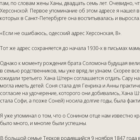
там, по словам жены Ханы, двадцать семь лет. Очевидно, ч
Херсонской. Первое упоминание об этом адресе я нашел в 
которых в Санкт-Петербурге она воспитывалась и выросла.
«Если не ошибаюсь, одесский адрес Херсонская, 8».
Тот же адрес сохраняется до начала 1930-х в письмах мамы
Однако к моменту рождения брата Соломона будущая велика
в семью родственников, мы уже вряд ли узнаем. Скорее вс
ожидали третьего. Хана Штерн соглашается отдать Сару н
могла иметь детей. Соня стала для Генриха и Анны практи
согласие на удочерение, которого они добивались, Хана Шт
стала Софи, а позже Соней) носила долгие годы, была фак
Я уже упоминал о том, что о Сонином отце нам известно кр
было много, и многие были успешны.
В большой семье Терков родившийся 9 ноября 1847 года в