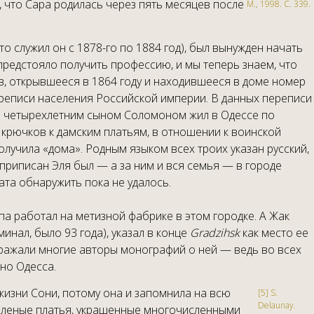
, что Сара родилась через пять месяцев после
М., 1998. С. 339.
о служил он с 1878-го по 1884 год), был вынужден начать
предстояло получить профессию, и мы теперь знаем, что
в, открывшееся в 1864 году и находившееся в доме номер
ереписи населения Российской империи. В данных переписи
 и четырехлетним сыном Соломоном жил в Одессе по
у крючков к дамским платьям, в отношении к воинской
олучила «дома». Родным языком всех троих указан русский,
приписан Эля был — а за ним и вся семья — в городе
та обнаружить пока не удалось.
па работал на метизной фабрике в этом городке. А Жак
инал, было 93 года), указал в конце
Gradzihsk
как место ее
выражали многие авторы монографий о ней — ведь во всех
но Одесса.
жизни Сони, потому она и запомнила на всю
[5] S.
Delaunay.
 зеленые платья, украшенные многочисленными