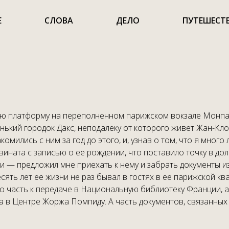
Е
СЛОВА
ДЕЛО
ПУТЕШЕСТ
ную платформу на переполненном парижском вокзале Монпар
нький городок Дакс, неподалеку от которого живет Жан-Кл
омились с ним за год до этого, и, узнав о том, что я мног
вината с записью о ее рождении, что поставило точку в д
ии — предложил мне приехать к нему и забрать документы и
сять лет ее жизни не раз бывал в гостях в ее парижской кв
о часть к передаче в Национальную библиотеку Франции, а
 в Центре Жоржа Помпиду. А часть документов, связанных