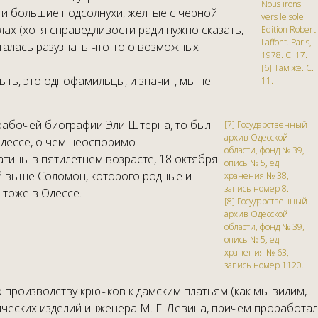
Nous irons
ы и большие подсолнухи, желтые с черной
vers le soleil.
лах (хотя справедливости ради нужно сказать,
Edition Robert
Laffont. Paris,
ыталась разузнать что-то о возможных
1978. С. 17.
[6] Там же. С.
быть, это однофамильцы, и значит, мы не
11.
в рабочей биографии Эли Штерна, то был
[7] Государственный
архив Одесской
Одессе, о чем неоспоримо
области, фонд № 39,
атины в пятилетнем возрасте, 18 октября
опись № 5, ед.
ый выше Соломон, которого родные и
хранения № 38,
запись номер 8.
 тоже в Одессе.
[8] Государственный
архив Одесской
области, фонд № 39,
опись № 5, ед.
хранения № 63,
запись номер 1120.
 производству крючков к дамским платьям (как мы видим,
ческих изделий инженера М. Г. Левина, причем проработал