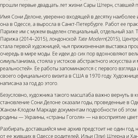
прошли первые двадцать лет жизни Сары Штерн, ставшей п
Имя Сони Делоне, уверенно входящей в десятку наиболее и
она в Одессе, а выросла в Санкт-Петербурге. Работ ее прак
Париже им с мужем выделен специальный, отдельный зал. 
Парижа (2014–2015), лондонской
Tate Modern
(2015), Центр
стала первой художницей, чья прижизненная выставка прош
очередь в мире моды. Ее идеи до сих пор вдохновляют вел
симультанизма, стояла у истоков абстрактного искусства и
реальностей». Ее работы запоминаются с первого взгляда
своего официального визита в США в 1970 году. Художниц
написана за год до этого.
Безусловно, художника такого масштаба важно вернуть в ко
становление Сони Делоне оказали годы, проведенные в Одес
Жаном-Клодом Маркаде документам подробности об этом п
родины — Украины, «страны Гоголя» — на восприятие цвето
Разбирать доставшийся мне архив предстоит не один год, 
от ее живших в Одессе родителей, Ильи (Эли) Штерна и Хан