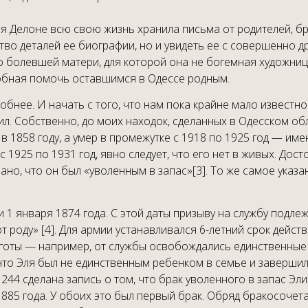
 Делоне всю свою жизнь хранила письма от родителей, брат
тво деталей ее биографии, но и увидеть ее с совершенно д
 болевшей матери, для которой она не богемная художница
обная помочь оставшимся в Одессе родным.
бнее. И начать с того, что нам пока крайне мало известно 
дил. Собственно, до моих находок, сделанных в Одесском о
в 1858 году, а умер в промежутке с 1918 по 1925 год — им
 1925 по 1931 год, явно следует, что его нет в живых. Дост
зано, что он был «уволенным в запас»[3]. То же самое ука
1 января 1874 года. С этой даты призыву на службу подле
от роду» [4]. Для армии устанавливался 6-летний срок дейст
готы — например, от службы освобождались единственные 
 что Эля был не единственным ребенком в семье и завершил
44 сделана запись о том, что брак уволенного в запас Эли
1885 года. У обоих это был первый брак. Обряд бракосоч