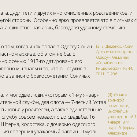
а, дяди, тети и других многочисленных родственников, и
ругой стороны. Особенно ярко проявляется это в письмах с
, а единственная дочь, благодаря удачному стечению
о том, когда и как попал в Одессу Сонин
[3] Е. Деменок. «Соня
Делоне возвращается в
бластном архиве, об этом не было
Одессу». Альманах
енно осенью 1917-го датировано его
«Дерибасовская-
оверно мы знаем и то, что он служил в
Ришельеская», № 44,
2011. С. 206.
зано в записи о бракосочетании Сониных
жали молодые люди, «которым к 1-му января
[4] «Устав о
воинской
вительной службы, для флота — 7-летний. Устав
повинности,
сыновья у родителей, а также единственные
Высочайше
 службу совсем незадолго до свадьбы. 16
утвержденный 1
января 1874
 Штерна, холостяка, с дочерью одесского
года». Реформы
етания совершил уважаемый раввин Шмуэль
Александра II.