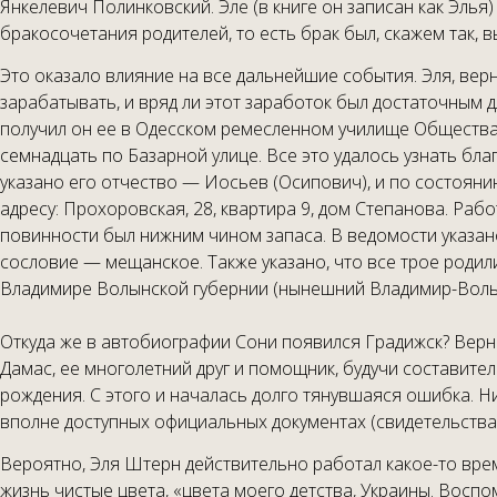
Янкелевич Полинковский. Эле (в книге он записан как Элья
бракосочетания родителей, то есть брак был, скажем так, 
Это оказало влияние на все дальнейшие события. Эля, верн
зарабатывать, и вряд ли этот заработок был достаточным 
получил он ее в Одесском ремесленном училище Общества 
семнадцать по Базарной улице. Все это удалось узнать б
указано его отчество — Иосьев (Осипович), и по состоян
адресу: Прохоровская, 28, квартира 9, дом Степанова. Ра
повинности был нижним чином запаса. В ведомости указано
сословие — мещанское. Также указано, что все трое родил
Владимире Волынской губернии (нынешний Владимир-Волынск
Откуда же в автобиографии Сони появился Градижск? Верн
Дамас, ее многолетний друг и помощник, будучи составител
рождения. С этого и началась долго тянувшаяся ошибка. Н
вполне доступных официальных документах (свидетельствах
Вероятно, Эля Штерн действительно работал какое-то вре
жизнь чистые цвета, «цвета моего детства, Украины. Восп