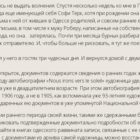
ясь не выдать волнения. Спустя несколько недель ко мне 
огда еще именующей себя Софи Терк, хотя при рождении он
ма к ней от живших в Одессе родителей, и совсем ранние ее
 письма, в том числе к мужу Роберу, написанные на собст
ода, но она… затерялась. Почти три месяца бурных разбир
 отправителю. И, чтобы больше не рисковать, я тут же пое
л у него в гостях три чудесных дня. И вернулся домой с дв
 открыток, документов содержатся сведения о ранних годах 
оду автобиографии «Nous irons vers le soleil» художница 
да уже в двадцатилетнем возрасте. При этом автобиография
906 году, а не в 1905, как вспоминала уже 93-летняя худо
подаренных ею документов в уже упомянутой Национальной
нии раннего периода своей жизни, такими же сдержанными 
иковать подтвержденные документально подробности об ее
найти в книгах одесского раввината записи, связанные с ее
и с документами из архива самой художницы, можно восстан