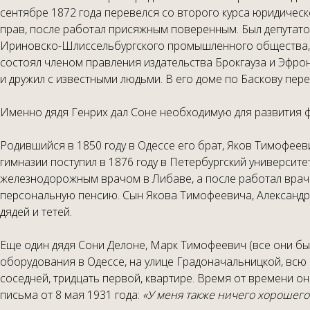
сентябре 1872 года перевелся со второго курса юридическ
прав, после работал присяжным поверенным. Был депутатом
Ириновско-Шлиссельбургского промышленного общества, т
состоял членом правления издательства Брокгауза и Эфро
и дружил с известными людьми. В его доме по Баскову пере
Именно дядя Генрих дал Соне необходимую для развития 
Родившийся в 1850 году в Одессе его брат, Яков Тимофее
гимназии поступил в 1876 году в Петербургский университе
железнодорожным врачом в Либаве, а после работал врачо
персональную пенсию. Сын Якова Тимофеевича, Александр, 
дядей и тетей.
Еще один дядя Сони Делоне, Марк Тимофеевич (все они бы
оборудования в Одессе, на улице Градоначальницкой, всю
соседней, тридцать первой, квартире. Время от времени он
письма от 8 мая 1931 года:
«У меня также ничего хорошего 