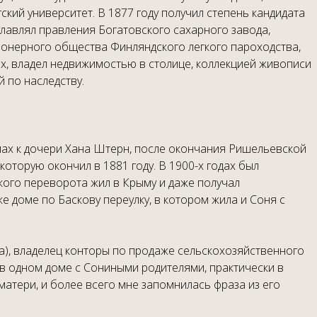
кий университет. В 1877 году получил степень кандидата
главлял правления Богатовского сахарного завода,
онерного общества Финляндского легкого пароходства,
ах, владел недвижимостью в столице, коллекцией живописи
й по наследству.
ьмах к дочери Хана Штерн, после окончания Ришельевской
которую окончил в 1881 году. В 1900-х годах был
ого переворота жил в Крыму и даже получал
е доме по Баскову переулку, в котором жила и Соня с
а), владелец конторы по продаже сельскохозяйственного
 в одном доме с Сониными родителями, практически в
матери, и более всего мне запомнилась фраза из его