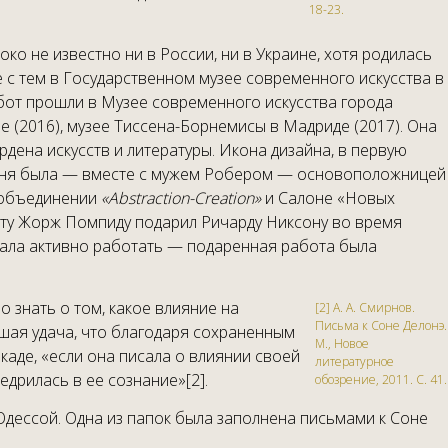
18-23.
ко не известно ни в России, ни в Украине, хотя родилась
те с тем в Государственном музее современного искусства в
бот прошли в Музее современного искусства города
е (2016), музее Тиссена-Борнемисы в Мадриде (2017). Она
дена искусств и литературы. Икона дизайна, в первую
. Соня была — вместе с мужем Робером — основоположницей
в объединении
«Abstraction-Creation»
и Салоне «Новых
оту Жорж Помпиду подарил Ричарду Никсону во время
лжала активно работать — подаренная работа была
о знать о том, какое влияние на
[2] А. А. Смирнов.
Письма к Соне Делонэ.
ьшая удача, что благодаря сохраненным
М., Новое
аде, «если она писала о влиянии своей
литературное
дрилась в ее сознание»[2].
обозрение, 2011. С. 41.
 Одессой. Одна из папок была заполнена письмами к Соне