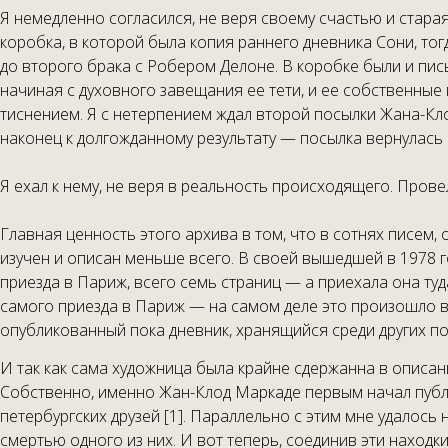
Я немедленно согласился, не веря своему счастью и стара
коробка, в которой была копия раннего дневника Сони, т
до второго брака с Робером Делоне. В коробке были и пись
начиная с духовного завещания ее тети, и ее собственные
тиснением. Я с нетерпением ждал второй посылки Жана-Кл
наконец к долгожданному результату — посылка вернулась к
Я ехал к нему, не веря в реальность происходящего. Прове
Главная ценность этого архива в том, что в сотнях писем,
изучен и описан меньше всего. В своей вышедшей в 1978 г
приезда в Париж, всего семь страниц — а приехала она ту
самого приезда в Париж — на самом деле это произошло в 1
опубликованный пока дневник, хранящийся среди других 
И так как сама художница была крайне сдержанна в описа
Собственно, именно Жан-Клод Маркаде первым начал публ
петербургских друзей [1]. Параллельно с этим мне удалось 
смертью одного из них. И вот теперь, соединив эти находк