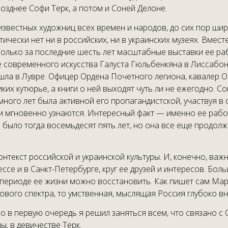
озднее Софи Терк, а потом и Соней Делоне.
звестных художниц всех времен и народов, до сих пор широ
тически нет ни в российских, ни в украинских музеях. Вмес
Только за последние шесть лет масштабные выставки ее ра
е современного искусства Галуста Гюльбенкяна в Лиссабон
ла в Лувре. Офицер Ордена Почетного легиона, кавалер Ор
иких кутюрье, а книги о ней выходят чуть ли не ежегодно
 много лет была активной его пропагандистской, участвуя 
 и мгновенно узнаются. Интересный факт — именно ее раб
е было тогда восемьдесят пять лет, но она все еще продо
нтекст российской и украинской культуры. И, конечно, важн
се и в Санкт-Петербурге, круг ее друзей и интересов. Бол
ериоде ее жизни можно восстановить. Как пишет сам Марк
вого спектра, то умственная, мыслящая Россия глубоко вне
но в первую очередь я решил заняться всем, что связано с
ы, в девичестве Терк.