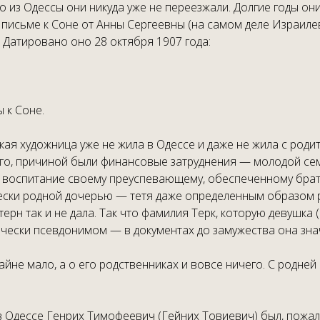
то из Одессы они никуда уже не переезжали. Долгие годы о
письме к Соне от Анны Сергеевны (на самом деле Израилевн
 Датировано оно 28 октября 1907 года:
 к Соне.
я художница уже не жила в Одессе и даже не жила с родит
его, причиной были финансовые затруднения — молодой сем
а воспитание своему преуспевающему, обеспеченному брату
чески родной дочерью — тетя даже определенным образом ре
ерн так и не дала. Так что фамилия Терк, которую девушка
тически псевдонимом — в документах до замужества она зна
айне мало, а о его родственниках и вовсе ничего. С родней
 Одессе Генрих Тимофеевич (Гейних Товиевич) был, пожалу