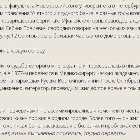
ого факультета Новороссийского университета в Петербургс
 правления Учетного и ссудного банка, в разные годы воз
оварищества Сергинско-Уфалейских горных заводов, акци
на. Гейних Товиевич свободно говорил на нескольких язык
улку, 12 Соня выросла; большая часть этого дома отошла е
финансовую основу.
вич, о судьбе которого многократно интересовалась в пис
т, а в 1877-м перевелся в Медико-хирургическую академию, 
м на пароходах Русско-Восточной линии. После Октябрьск
инженер, литератор, переводчик, жил долгое время в том ж
ли Товиевичами, но ассимилировались и изменили отчеств
 свою жизнь прожил в родном городе. Более того — он жил
 тоже писал Соне, рассказывая о болезнях и проблемах ее 
нет, жизнь так скверно сложилась, трудно передать».