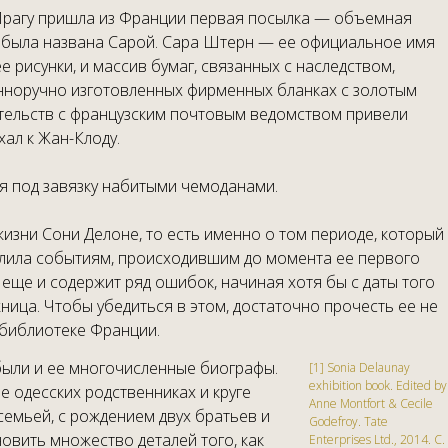
в Прагу пришла из Франции первая посылка — объемная
а была названа Сарой. Сара Штерн — ее официальное имя
 рисунки, и массив бумаг, связанных с наследством,
венноручно изготовленных фирменных бланках с золотым
ательств с французским почтовым ведомством привели
хал к Жан-Клоду.
умя под завязку набитыми чемоданами.
жизни Сони Делоне, то есть именно о том периоде, который
уделила событиям, происходившим до момента ее первого
 еще и содержит ряд ошибок, начиная хотя бы с даты того
жница. Чтобы убедиться в этом, достаточно прочесть ее не
 библиотеке Франции.
были и ее многочисленные биографы.
[1] Sonia Delaunay
exhibition book. Edited by
 одесских родственниках и круге
Anne Montfort & Cecile
 семьей, с рождением двух братьев и
Godefroy. Tate
овить множество деталей того, как
Enterprises Ltd., 2014. С.