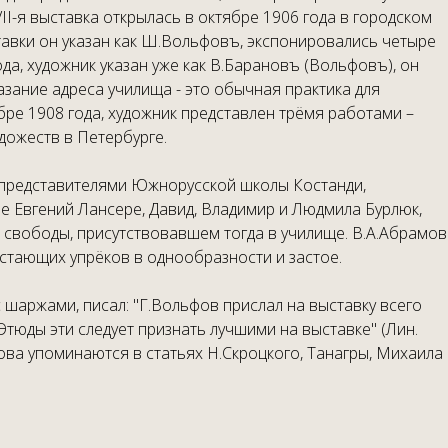
VII-я выставка открылась в октябре 1906 года в городском
ставки он указан как Ш.Вольфовъ, экспонировались четыре
да, художник указан уже как В.Барановъ (Вольфовъ), он
зание адреса училища - это обычная практика для
бре 1908 года, художник представлен трёмя работами –
дожеств в Петербурге.
 представителями Южнорусской школы Костанди,
ие Евгений Лансере, Давид, Владимир и Людмила Бурлюк,
 свободы, присутствовавшем тогда в училище. В.А.Абрамов
стающих упрёков в однообразности и застое.
 шаржами, писал: "Г.Вольфов прислал на выставку всего
тюды эти следует признать лучшими на выставке" (Лин.
нова упоминаются в статьях Н.Скроцкого, Танагры, Михаила