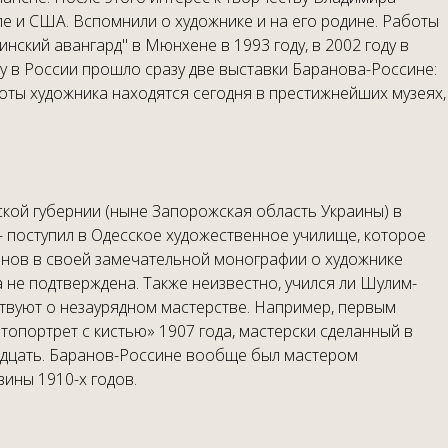
пе и США. Вспомнили о художнике и на его родине. Работы
нский авангард" в Мюнхене в 1993 году,
в 2002 году в
ду в России прошло сразу две выставки Баранова-Россине:
оты художника находятся сегодня в престижнейших музеях,
кой губернии (ныне Запорожская область Украины) в
- поступил в Одесское художественное училище, которое
ьянов в своей замечательной монографии о художнике
 не подтверждена. Также неизвестно, учился ли Шулим-
ствуют о незаурядном мастерстве. Например, первым
опортрет с кистью» 1907 года, мастерски сделанный в
надцать. Баранов-Россине вообще был мастером
вины 1910-х годов.