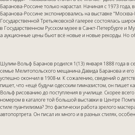
Баранова-Россине только нарастал. Начиная с 1973 года, 
Баранова-Россине экспонировались на выставке "Москва-Па
Государственной Третьяковской галерее состоялась широка
в Государственном Русском музее в Санкт-Петербурге и М
а аукционные цены бьют всё новые и новые рекорды. Но об
Шулим-Вольф Баранов родился 1(13) января 1888 года в с
семье Мелитопольского мещанина Давида Баранова и его же
успешно окончил в 1908-м. К сожалению, сведений о детст
пишет, что «ещё будучи одесским гимназистом, он пишет к
Вольф рисованию до поступления в училище. Скорее всего
номером в каталоге той большой выставки в Центре Помпид
стиле пуантилизма? Это фактически работа зрелого масте
автопортрета. Он писал их много и в разных стилях, особ