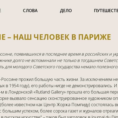
Е
СЛОВА
ДЕЛО
ПУТЕШЕСТ
 – НАШ ЧЕЛОВЕК В ПАРИЖЕ
сине, появившихся в последнее время в российских и укр
жнике долго не вспоминали не только в тогдашнем Советс
ть для молодого Советского государства немало полезного
-Россине прожил большую часть жизни. За исключением нес
х в 1954 году), его работы нигде не демонстрировались. И
м в Лондонской «Rutland Gallery» прошла его большая перс
орке вызвало сенсацию сконструированное художником опт
(более известном как Центр Жоржа Помпиду) состоялась вы
 большим успехом, более сорока газет и журналов отреаг
в русском искусстве" – таков был заголовок в Journal du D