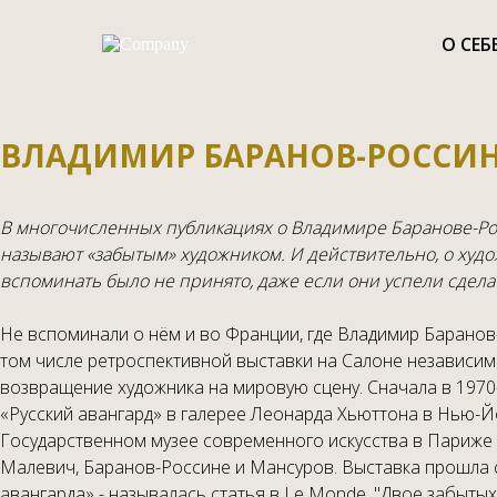
О СЕБ
ВЛАДИМИР БАРАНОВ-РОССИНЕ
В многочисленных публикациях о Владимире Баранове-Рос
называют «забытым» художником. И действительно, о худо
вспоминать было не принято, даже если они успели сдела
Не вспоминали о нём и во Франции, где Владимир Баранов
том числе ретроспективной выставки на Салоне независимы
возвращение художника на мировую сцену. Сначала в 1970-
«Русский авангард» в галерее Леонарда Хьюттона в Нью-Й
Государственном музее современного искусства в Париже 
Малевич, Баранов-Россине и Мансуров. Выставка прошла с
авангарда» - называлась статья в Le Monde. "Двое забытых 