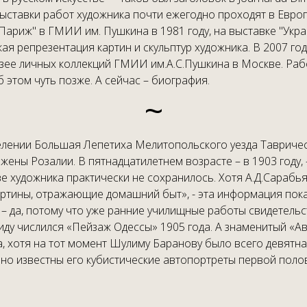
выставки работ художника почти ежегодно проходят в Евро
риж" в ГМИИ им. Пушкина в 1981 году, на выставке "Украи
я репрезентация картин и скульптур художника. В 2007 го
узее личных коллекций ГМИИ им.А.С.Пушкина в Москве. Раб
 этом чуть позже. А сейчас – биография.
~
елении Большая Лепетиха Мелитопольского уезда Тавричес
ны Розалии. В пятнадцатилетнем возрасте – в 1903 году, 
ве художника практически не сохранилось. Хотя А.Д.Сараб
артины, отражающие домашний быт», - эта информация пока
 – да, потому что уже ранние училищные работы свидетель
у числился «Пейзаж Одессы» 1905 года. А знаменитый «Авт
ра, хотя на тот момент Шулиму Баранову было всего девят
енно известны его кубистические автопортреты первой поло