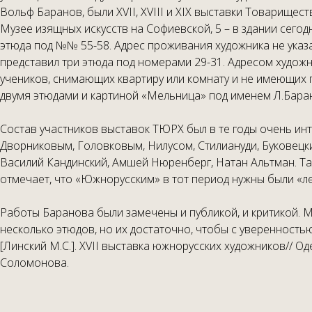
Вольф Баранов, были XVII, XVIII и XIX выставки Товарищест
Музее изящных искусств на Софиевской, 5 – в здании сего
этюда под №№ 55-58. Адрес проживания художника не указан
представил три этюда под номерами 29-31. Адресом художн
учеников, снимающих квартиру или комнату и не имеющих п
двумя этюдами и картиной «Мельница» под именем Л.Баран
Состав участников выставок ТЮРХ был в те годы очень и
Дворниковым, Головковым, Нилусом, Стилиануди, Буковецки
Василий Кандинский, Амшей Нюренберг, Натан Альтман. Та
отмечает, что «Южнорусским» в тот период нужны были «ле
Работы Баранова были замечены и публикой, и критикой. М.
несколько этюдов, но их достаточно, чтобы с уверенность
[Линский М.С.]. XVII выставка южнорусских художников// О
Соломонова.