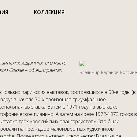
ВИЯ
КОЛЛЕКЦИЯ
аинских изданиях, его часто
ком Союзе – об эмигрантах
Владимир Баранов-Россине
.
кольких парижских выставок, состоявшихся в 50-е годы (в
 вдруг в начале 70-х произошло триумфальное
ональная выставка. Затем в 1971 году на выставке
офоническое пианино. А затем на срезе 1972-1973 годов в
ставка трёх «российских авангардистов». Это были
ировали на неё. «Двое малоизвестных художников
imanche. После этого интерес к творчеству Владимира