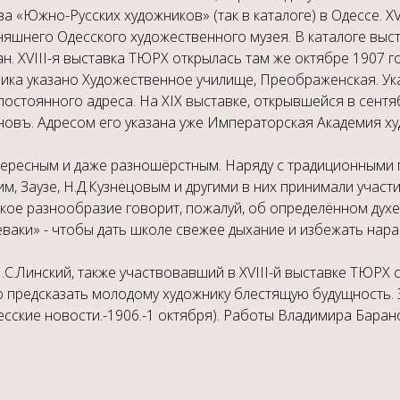
ва «Южно-Русских художников» (так в каталоге) в Одессе. X
дняшнего Одесского художественного музея. В каталоге вы
. XVIII-я выставка ТЮРХ открылась там же октябре 1907 го
ика указано Художественное училище, Преображенская. Ука
остоянного адреса. На XIX выставке, открывшейся в сентя
овъ. Адресом его указана уже Императорская Академия ху
нтересным и даже разношёрстным. Наряду с традиционными
м, Заузе, Н.Д.Кузнецовым и другими в них принимали участ
кое разнообразие говорит, пожалуй, об определённом духе
ваки» - чтобы дать школе свежее дыхание и избежать нара
С.Линский, также участвовавший в XVIII-й выставке ТЮРХ с
ю предсказать молодому художнику блестящую будущность. Э
десские новости.-1906.-1 октября). Работы Владимира Бара